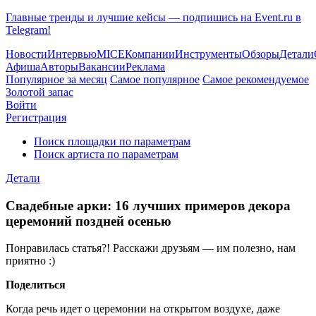
Главные тренды и лучшие кейсы — подпишись на Event.ru в
Telegram!
Новости
Интервью
MICE
Компании
Инструменты
Обзоры
Детали
Афиша
Авторы
Вакансии
Реклама
Популярное за месяц
Самое популярное
Самое рекомендуемое
Золотой запас
Войти
Регистрация
Поиск площадки по параметрам
Поиск артиста по параметрам
Детали
Свадебные арки: 16 лучших примеров декора
церемоний поздней осенью
Понравилась статья?! Расскажи друзьям — им полезно, нам
приятно :)
Поделиться
Когда речь идет о церемонии на открытом воздухе, даже