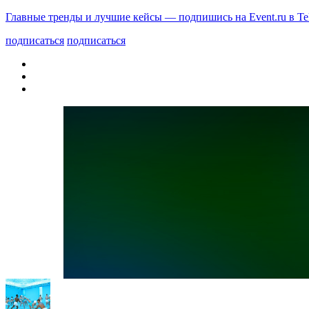
Главные тренды и лучшие кейсы — подпишись на Event.ru в Te
подписаться
подписаться