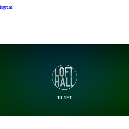
legram!