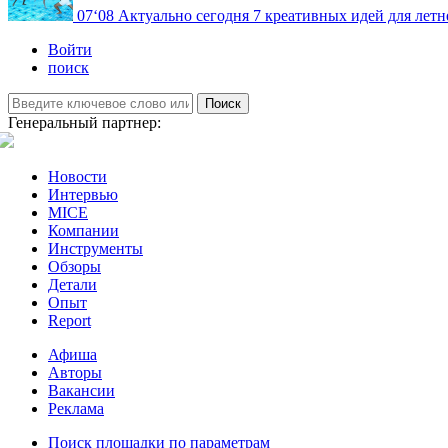
07
‘08
Актуально сегодня
7 креативных идей для летн
Войти
поиск
Поиск
Генеральный партнер:
Новости
Интервью
MICE
Компании
Инструменты
Обзоры
Детали
Опыт
Report
Афиша
Авторы
Вакансии
Реклама
Поиск площадки по параметрам