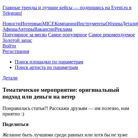
Главные тренды и лучшие кейсы — подпишись на Event.ru в
Telegram!
Новости
Интервью
MICE
Компании
Инструменты
Обзоры
Детали
Афиша
Авторы
Вакансии
Реклама
Популярное за месяц
Самое популярное
Самое рекомендуемое
Золотой запас
Войти
Регистрация
Поиск площадки по параметрам
Поиск артиста по параметрам
Детали
Тематическое мероприятие: оригинальный
подход или деньги на ветер
Понравилась статья?! Расскажи друзьям — им полезно, нам
приятно :)
Поделиться
Желание быть лучшими среди равных или хотя бы не хуже