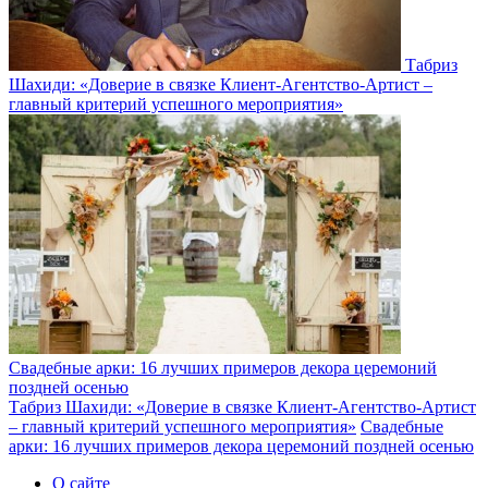
Табриз
Шахиди: «Доверие в связке Клиент-Агентство-Артист –
главный критерий успешного мероприятия»
Свадебные арки: 16 лучших примеров декора церемоний
поздней осенью
Табриз Шахиди: «Доверие в связке Клиент-Агентство-Артист
– главный критерий успешного мероприятия»
Свадебные
арки: 16 лучших примеров декора церемоний поздней осенью
О сайте