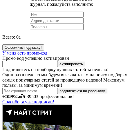
журнал, пожалуйста заполните:
Всего:
0
a
Оформить подписку!
У меня есть промо-код
Промо-код успешно активирован
активировать
Подпишитесь на подборку лучших статей за неделю!
Один раз в неделю мы будем высылать вам на почту подборку
самых популярных статей за прошедшую неделю! Максимум
пользы, за минимум времени!
подписаться на рассылку
осталось
7
с
Нас читают
39503
профессионалов!
Спасибо, я уже подписан!