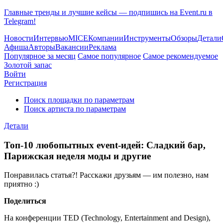
Главные тренды и лучшие кейсы — подпишись на Event.ru в
Telegram!
Новости
Интервью
MICE
Компании
Инструменты
Обзоры
Детали
Афиша
Авторы
Вакансии
Реклама
Популярное за месяц
Самое популярное
Самое рекомендуемое
Золотой запас
Войти
Регистрация
Поиск площадки по параметрам
Поиск артиста по параметрам
Детали
Топ-10 любопытных event-идей: Сладкий бар,
Парижская неделя моды и другие
Понравилась статья?! Расскажи друзьям — им полезно, нам
приятно :)
Поделиться
На конференции TED (Technology, Entertainment and Design),