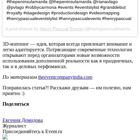
#thepeninsulamanila @thepeninsulamanila @rianavlago
@pvlago #robbycarmona #events #eventstylist #granddebut
#royalty #stagedesign #productiondesign #videomapping
#henrypascualeventstylist #henrypascualevents #henrypascual
A post shared by
Henry Pascual Events
(@henrypascualeventstylist) on
3D-мэппинг — идея, которая всегда привлекает внимание и
легко адаптируется. Потрясающие современные технологии
открывают перед организаторами новые возможности
использования дополненной реальности как в праздничных,
так и в деловых перфомансах.
По материалам
theeventcompanyindia.com
Понравилась статья?! Расскажи друзьям — им полезно, нам
приятно :)
Поделиться
Евгения Демидова
Журналист
Присоединяйтесь к Event.ru