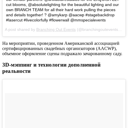
cut blooms, @absolutelighting for the beautiful lighting and our
own BRANCH TEAM for all their hard work pulling the pieces
and details together! ? @amykarp @aacwp #stagebackdrop
#lasercut #livecolorfully #flowerwall @mmspecialevents
A post shared by
Branching Out Events
(@branchingoutevents) on
На мероприятии, проведенном Американской ассоциацией
сертифицированных свадебных организаторов (AACWP),
объемное оформление сцены подражало зачарованному саду.
3D-мэппинг и технологии дополненной
реальности