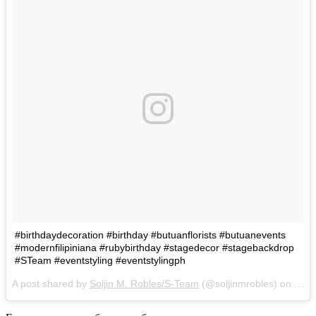
#birthdaydecoration #birthday #butuanflorists #butuanevents
#modernfilipiniana #rubybirthday #stagedecor #stagebackdrop
#STeam #eventstyling #eventstylingph
A post shared by
Soljin M. Robles/S-Team
(@soljinmrobles) on
Feb 