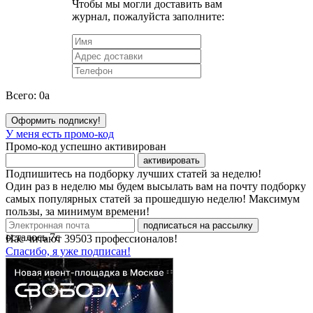
Чтобы мы могли доставить вам
журнал, пожалуйста заполните:
Всего:
0
a
Оформить подписку!
У меня есть промо-код
Промо-код успешно активирован
активировать
Подпишитесь на подборку лучших статей за неделю!
Один раз в неделю мы будем высылать вам на почту подборку
самых популярных статей за прошедшую неделю! Максимум
пользы, за минимум времени!
подписаться на рассылку
осталось
7
с
Нас читают
39503
профессионалов!
Спасибо, я уже подписан!