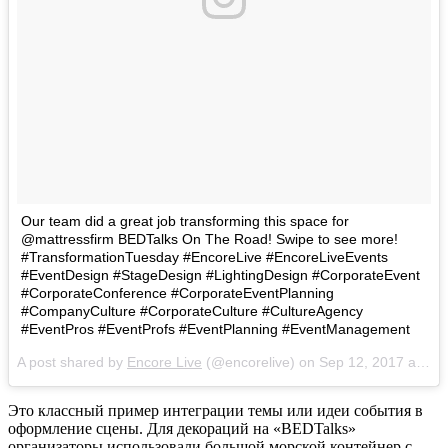
Our team did a great job transforming this space for
@mattressfirm BEDTalks On The Road! Swipe to see more!
#TransformationTuesday #EncoreLive #EncoreLiveEvents
#EventDesign #StageDesign #LightingDesign #CorporateEvent
#CorporateConference #CorporateEventPlanning
#CompanyCulture #CorporateCulture #CultureAgency
#EventPros #EventProfs #EventPlanning #EventManagement
A post shared by
Encore Live
(@encorelive) on
Sep 12, 2017 at 10:19am PDT
Это классный пример интеграции темы или идеи события в
оформление сцены. Для декораций на «BEDTalks»
организаторы использовали большой морской контейнер с