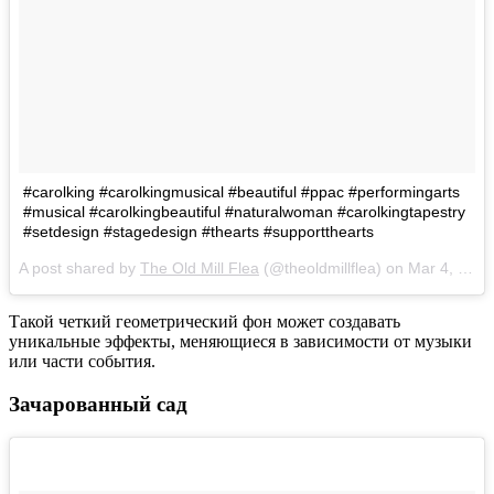
#carolking #carolkingmusical #beautiful #ppac #performingarts
#musical #carolkingbeautiful #naturalwoman #carolkingtapestry
#setdesign #stagedesign #thearts #supportthearts
A post shared by
The Old Mill Flea
(@theoldmillflea) on
Mar 4, 2018 at 3:31pm PST
Такой четкий геометрический фон может создавать
уникальные эффекты, меняющиеся в зависимости от музыки
или части события.
Зачарованный сад