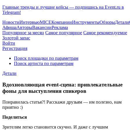
Главные тренды и лучшие кейсы — подпишись на Event.ru в
Telegram!
Новости
Интервью
MICE
Компании
Инструменты
Обзоры
Детали
Афиша
Авторы
Вакансии
Реклама
Популярное за месяц
Самое популярное
Самое рекомендуемое
Золотой запас
Войти
Регистрация
Поиск площадки по параметрам
Поиск артиста по параметрам
Детали
Вдохновляющая event-сцена: привлекательные
фоны для выступления спикеров
Понравилась статья?! Расскажи друзьям — им полезно, нам
приятно :)
Поделиться
Зрителям легко становится скучно. И даже с лучшим