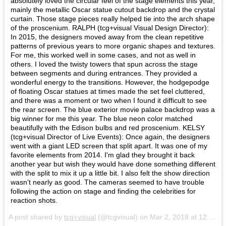
absolutely loved the circular feel of the stage elements this year,
mainly the metallic Oscar statue cutout backdrop and the crystal
curtain. Those stage pieces really helped tie into the arch shape
of the proscenium. RALPH (tcg+visual Visual Design Director):
In 2015, the designers moved away from the clean repetitive
patterns of previous years to more organic shapes and textures.
For me, this worked well in some cases, and not as well in
others. I loved the twisty towers that spun across the stage
between segments and during entrances. They provided a
wonderful energy to the transitions. However, the hodgepodge
of floating Oscar statues at times made the set feel cluttered,
and there was a moment or two when I found it difficult to see
the rear screen. The blue exterior movie palace backdrop was a
big winner for me this year. The blue neon color matched
beautifully with the Edison bulbs and red proscenium. KELSY
(tcg+visual Director of Live Events): Once again, the designers
went with a giant LED screen that split apart. It was one of my
favorite elements from 2014. I'm glad they brought it back
another year but wish they would have done something different
with the split to mix it up a little bit. I also felt the show direction
wasn’t nearly as good. The cameras seemed to have trouble
following the action on stage and finding the celebrities for
reaction shots.
A post shared by
tcg+visual
(@tcgvisual) on
Mar 2, 2018 at 12:42pm PST