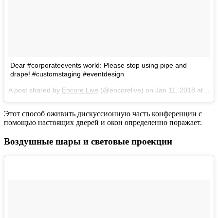
Dear #corporateevents world: Please stop using pipe and
drape! #customstaging #eventdesign
A post shared by
Encore Live
(@encorelive) on
Jan 11, 2018 at 2:15pm PST
Этот способ оживить дискуссионную часть конференции с
помощью настоящих дверей и окон определенно поражает.
Воздушные шары и световые проекции