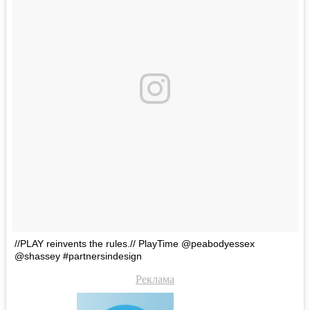
//PLAY reinvents the rules.// PlayTime @peabodyessex
@shassey #partnersindesign
Реклама