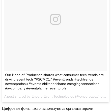
Our Head of Production shares what consumer tech trends are
driving event tech ?#SCMC17 #eventtrends #techtrends
#eventprofsau #events #hiltonbrisbane #stagingconnections
#avcompany #eventplanner eventprofs
A post shared by
Encore Event Technologies
(@encoreapac) on
Jun
Цифровые фоны часто используются организаторами