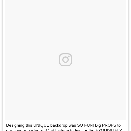
Designing this UNIQUE backdrop was SO FUN! Big PROPS to
our vendor partners: @artifacturestudios for the EXQUISITELY