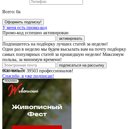
Всего:
0
a
Оформить подписку!
У меня есть промо-код
Промо-код успешно активирован
активировать
Подпишитесь на подборку лучших статей за неделю!
Один раз в неделю мы будем высылать вам на почту подборку
самых популярных статей за прошедшую неделю! Максимум
пользы, за минимум времени!
подписаться на рассылку
осталось
7
с
Нас читают
39503
профессионалов!
Спасибо, я уже подписан!