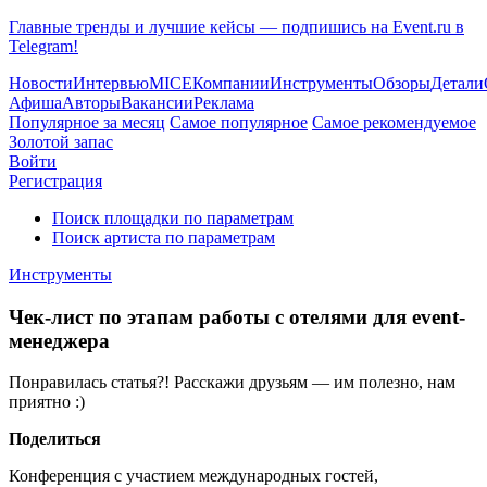
Главные тренды и лучшие кейсы — подпишись на Event.ru в
Telegram!
Новости
Интервью
MICE
Компании
Инструменты
Обзоры
Детали
Афиша
Авторы
Вакансии
Реклама
Популярное за месяц
Самое популярное
Самое рекомендуемое
Золотой запас
Войти
Регистрация
Поиск площадки по параметрам
Поиск артиста по параметрам
Инструменты
Чек-лист по этапам работы с отелями для event-
менеджера
Понравилась статья?! Расскажи друзьям — им полезно, нам
приятно :)
Поделиться
Конференция с участием международных гостей,