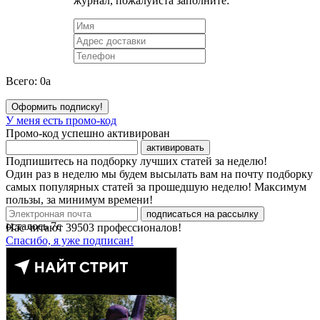
журнал, пожалуйста заполните:
Всего:
0
a
Оформить подписку!
У меня есть промо-код
Промо-код успешно активирован
активировать
Подпишитесь на подборку лучших статей за неделю!
Один раз в неделю мы будем высылать вам на почту подборку
самых популярных статей за прошедшую неделю! Максимум
пользы, за минимум времени!
подписаться на рассылку
осталось
7
с
Нас читают
39503
профессионалов!
Спасибо, я уже подписан!