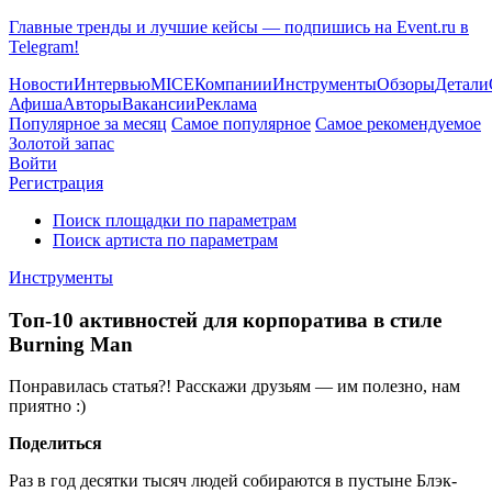
Главные тренды и лучшие кейсы — подпишись на Event.ru в
Telegram!
Новости
Интервью
MICE
Компании
Инструменты
Обзоры
Детали
Афиша
Авторы
Вакансии
Реклама
Популярное за месяц
Самое популярное
Самое рекомендуемое
Золотой запас
Войти
Регистрация
Поиск площадки по параметрам
Поиск артиста по параметрам
Инструменты
Топ-10 активностей для корпоратива в стиле
Burning Man
Понравилась статья?! Расскажи друзьям — им полезно, нам
приятно :)
Поделиться
Раз в год десятки тысяч людей собираются в пустыне Блэк-