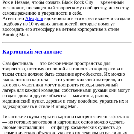
Рок в Неваде, чтобы создать Black Rock City — временный
мегаполис, посвященный творческому сообществу, искусству,
самовыражению и уверенности в себе.
Агентство
Alexgrim
вдохновились этим фестивалем и создали
подборку из 10 лучших активностей, которые помогут
воссоздать его атмосферу на летнем корпоративе в стиле
Burning Man.
Картонный мегаполис
Сам фестиваль — это бесконечное пространство для
творчества, поэтому основной активностью корпоратива в
таком стиле должно быть создание арт-объектов. Их можно
выполнить из картона — это универсальный материал, из
которого участники могут построить город-палаточный
лагерь для каждой команды: собственными руками они могут
создать дома и другие объекты — магазины, рынок,
медицинский пункт, деревья и тому подобное, украсить их и
задекорировать в стиле Burning Man.
Гигантские скульптуры из картона смотрятся очень эффектно
— из готовых заготовок и картонных основ можно сделать
любые инсталляции — от фигур космических существ до
геометрических объектов, украсив их декором из различных