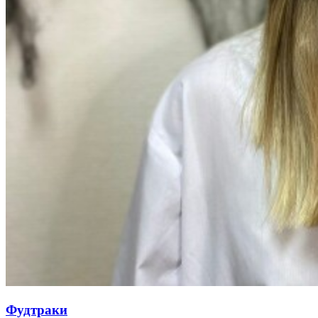
Фудтраки