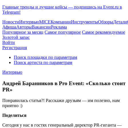
Главные тренды и лучшие кейсы — подпишись на Event.ru в
Telegram!
Новости
Интервью
MICE
Компании
Инструменты
Обзоры
Детали
Афиша
Авторы
Вакансии
Реклама
Популярное за месяц
Самое популярное
Самое рекомендуемое
Золотой запас
Войти
Регистрация
Поиск площадки по параметрам
Поиск артиста по параметрам
Интервью
Андрей Баранников в Pro Event: «Сколько стоит
PR»
Понравилась статья?! Расскажи друзьям — им полезно, нам
приятно :)
Поделиться
Сегодня у нас в гостях генеральный директор PR-гиганта —