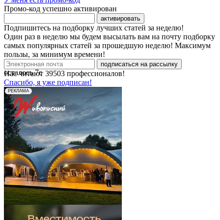
Промо-код успешно активирован
активировать
Подпишитесь на подборку лучших статей за неделю!
Один раз в неделю мы будем высылать вам на почту подборку
самых популярных статей за прошедшую неделю! Максимум
пользы, за минимум времени!
подписаться на рассылку
осталось
7
с
Нас читают
39503
профессионалов!
Спасибо, я уже подписан!