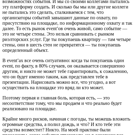
возможностях события. И мы со своими коллегами пытались
эту платформу создать. И сколько бы мы или другие коллеги
не пытались это сделать, сталкиваемся с тем, что
организаторы событий завышают данные по охвату, по
присутствию на площадке, по информационному охвату и так
далее. То есть рынок event’ов очень живой, само событие —
это не четыре стены. Это нельзя сравнивать с рынком
риэлторских услуг. Где ты покупаешь квартиру — там четыре
стены, они в шесть стен не превратятся — ты покупаешь
определенный объект.
В event’ах все очень ситуативно: когда ты покупаешь один
event, по факту, в 80% случаев, он оказывается совершенно
другим, и никто не может тебе гарантировать, к сожалению,
что он будет именно таким, как представлен тебе в
презентации. Нарисовать можно все, что угодно, а вот
осуществить на площадке это вряд ли кто может.
Поэтому первая и главная боль, которая есть, — это
несоответствие тому, что мы продаем и что реально будет
реализовано на площадке.
Крайне много рисков, начиная с погоды, ты можешь вложить
огромные средства, а полил дождь, и что? И кто тебе эти
средства возместит? Никто. На моей практике были