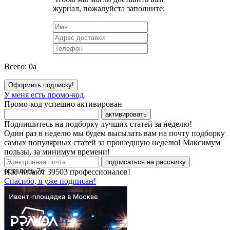
журнал, пожалуйста заполните:
Всего:
0
a
Оформить подписку!
У меня есть промо-код
Промо-код успешно активирован
активировать
Подпишитесь на подборку лучших статей за неделю!
Один раз в неделю мы будем высылать вам на почту подборку
самых популярных статей за прошедшую неделю! Максимум
пользы, за минимум времени!
подписаться на рассылку
осталось
7
с
Нас читают
39503
профессионалов!
Спасибо, я уже подписан!