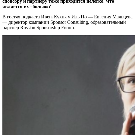
спонсору и партнеру тоже приходится нелегко. Что
является их «болью»?
В гостях подкаста ИвентКухня у Иль По — Евгения Мальцева
— директор компании Sponsor Consulting, образовательный
партнер Russian Sponsorship Forum.