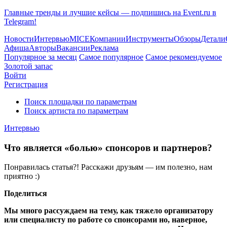
Главные тренды и лучшие кейсы — подпишись на Event.ru в
Telegram!
Новости
Интервью
MICE
Компании
Инструменты
Обзоры
Детали
Афиша
Авторы
Вакансии
Реклама
Популярное за месяц
Самое популярное
Самое рекомендуемое
Золотой запас
Войти
Регистрация
Поиск площадки по параметрам
Поиск артиста по параметрам
Интервью
Что является «болью» спонсоров и партнеров?
Понравилась статья?! Расскажи друзьям — им полезно, нам
приятно :)
Поделиться
Мы много рассуждаем на тему, как тяжело организатору
или специалисту по работе со спонсорами но, наверное,