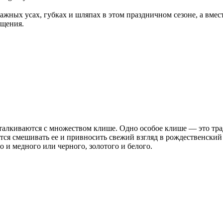
ажных усах, губках и шляпах в этом праздничном сезоне, а вмес
бщения.
талкиваются с множеством клише. Одно особое клише — это тра
ится смешивать ее и привносить свежий взгляд в рождественски
 и медного или черного, золотого и белого.