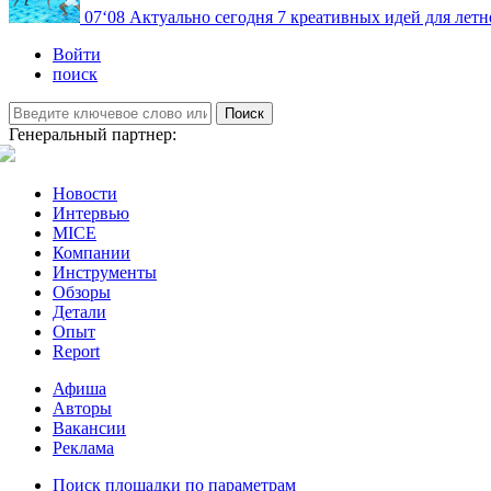
07
‘08
Актуально сегодня
7 креативных идей для летн
Войти
поиск
Поиск
Генеральный партнер:
Новости
Интервью
MICE
Компании
Инструменты
Обзоры
Детали
Опыт
Report
Афиша
Авторы
Вакансии
Реклама
Поиск площадки по параметрам