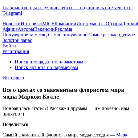
Главные тренды и лучшие кейсы — подпишись на Event.ru в
Telegram!
Новости
Интервью
MICE
Компании
Инструменты
Обзоры
Детали
Афиша
Авторы
Вакансии
Реклама
Популярное за месяц
Самое популярное
Самое рекомендуемое
Золотой запас
Войти
Регистрация
Поиск площадки по параметрам
Поиск артиста по параметрам
Интервью
Все о цветах со знаменитым флористом мира
моды Марком Колле
Понравилась статья?! Расскажи друзьям — им полезно, нам
приятно :)
Поделиться
Самый знаменитый флорист в мире моды сегодня —
Марк