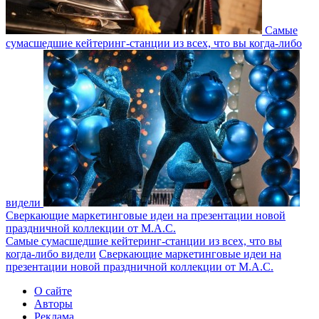
Самые
сумасшедшие кейтеринг-станции из всех, что вы когда-либо
видели
Сверкающие маркетинговые идеи на презентации новой
праздничной коллекции от M.A.C.
Самые сумасшедшие кейтеринг-станции из всех, что вы
когда-либо видели
Сверкающие маркетинговые идеи на
презентации новой праздничной коллекции от M.A.C.
О сайте
Авторы
Реклама