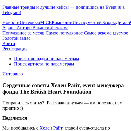
Главные тренды и лучшие кейсы — подпишись на Event.ru в
Telegram!
Новости
Интервью
MICE
Компании
Инструменты
Обзоры
Детали
Афиша
Авторы
Вакансии
Реклама
Популярное за месяц
Самое популярное
Самое рекомендуемое
Золотой запас
Войти
Регистрация
Поиск площадки по параметрам
Поиск артиста по параметрам
Интервью
Сердечные советы Хелен Райт, event-менеджера
фонда The British Heart Foundation
Понравилась статья?! Расскажи друзьям — им полезно, нам
приятно :)
Поделиться
Мы пообщались с
Хелен Райт
, главой event-отдела по