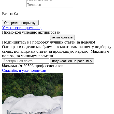
Всего:
0
a
Оформить подписку!
У меня есть промо-код
Промо-код успешно активирован
активировать
Подпишитесь на подборку лучших статей за неделю!
Один раз в неделю мы будем высылать вам на почту подборку
самых популярных статей за прошедшую неделю! Максимум
пользы, за минимум времени!
подписаться на рассылку
осталось
7
с
Нас читают
39503
профессионалов!
Спасибо, я уже подписан!