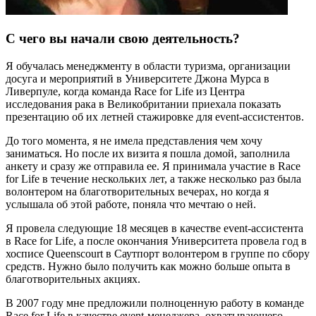
С чего вы начали свою деятельность?
Я обучалась менеджменту в области туризма, организации
досуга и мероприятий в Университете Джона Мурса в
Ливерпуле, когда команда Race for Life из Центра
исследования рака в Великобритании приехала показать
презентацию об их летней стажировке для event-ассистентов.
До того момента, я не имела представления чем хочу
заниматься. Но после их визита я пошла домой, заполнила
анкету и сразу же отправила ее. Я принимала участие в Race
for Life в течение нескольких лет, а также несколько раз была
волонтером на благотворительных вечерах, но когда я
услышала об этой работе, поняла что мечтаю о ней.
Я провела следующие 18 месяцев в качестве event-ассистента
в Race for Life, а после окончания Университета провела год в
хосписе Queenscourt в Саутпорт волонтером в группе по сбору
средств. Нужно было получить как можно больше опыта в
благотворительных акциях.
В 2007 году мне предложили полноценную работу в команде
Race for Life в качестве event-менеджера, охватывающего