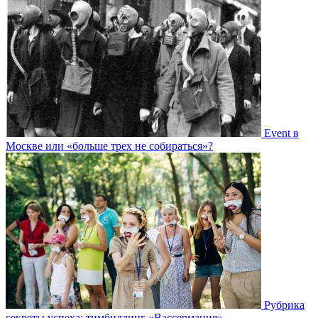
Event в
Москве или «больше трех не собираться»?
Рубрика
секреты успеха: тимбилдинг «Вассермания»