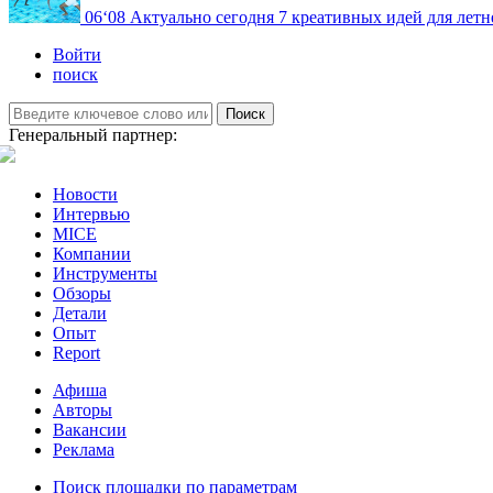
06
‘08
Актуально сегодня
7 креативных идей для летн
Войти
поиск
Поиск
Генеральный партнер:
Новости
Интервью
MICE
Компании
Инструменты
Обзоры
Детали
Опыт
Report
Афиша
Авторы
Вакансии
Реклама
Поиск площадки по параметрам