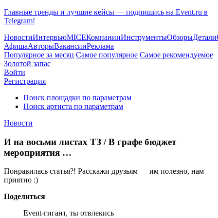
Главные тренды и лучшие кейсы — подпишись на Event.ru в
Telegram!
Новости
Интервью
MICE
Компании
Инструменты
Обзоры
Детали
Афиша
Авторы
Вакансии
Реклама
Популярное за месяц
Самое популярное
Самое рекомендуемое
Золотой запас
Войти
Регистрация
Поиск площадки по параметрам
Поиск артиста по параметрам
Новости
И на восьми листах ТЗ / В графе бюджет
мероприятия …
Понравилась статья?! Расскажи друзьям — им полезно, нам
приятно :)
Поделиться
Event-гигант, ты отвлекись