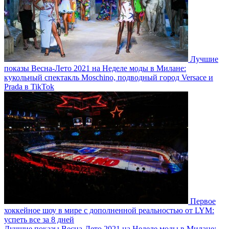
Лучшие
показы Весна-Лето 2021 на Неделе моды в Милане:
кукольный спектакль Moschino, подводный город Versace и
Prada в TikTok
Первое
хоккейное шоу в мире с дополненной реальностью от LYM:
успеть все за 8 дней
Лучшие показы Весна-Лето 2021 на Неделе моды в Милане: