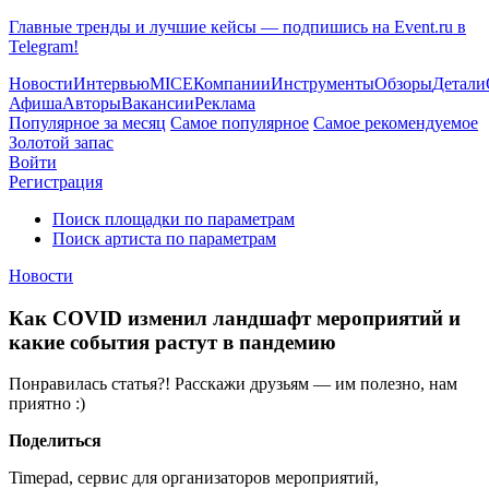
Главные тренды и лучшие кейсы — подпишись на Event.ru в
Telegram!
Новости
Интервью
MICE
Компании
Инструменты
Обзоры
Детали
Афиша
Авторы
Вакансии
Реклама
Популярное за месяц
Самое популярное
Самое рекомендуемое
Золотой запас
Войти
Регистрация
Поиск площадки по параметрам
Поиск артиста по параметрам
Новости
Как COVID изменил ландшафт мероприятий и
какие события растут в пандемию
Понравилась статья?! Расскажи друзьям — им полезно, нам
приятно :)
Поделиться
Timepad, сервис для организаторов мероприятий,