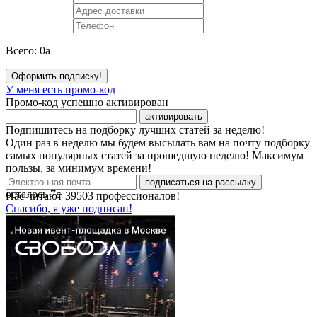
Всего:
0
a
Оформить подписку!
У меня есть промо-код
Промо-код успешно активирован
активировать
Подпишитесь на подборку лучших статей за неделю!
Один раз в неделю мы будем высылать вам на почту подборку
самых популярных статей за прошедшую неделю! Максимум
пользы, за минимум времени!
подписаться на рассылку
осталось
7
с
Нас читают
39503
профессионалов!
Спасибо, я уже подписан!