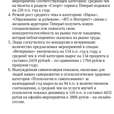
мероприятий соответствующей категории: средний чек
на билеты в разделе «Спорт» сервиса Timepad поднялся
на 226 п.п. год к году.
Резкий рост среднего чека в категориях «Наука»,
«Образование за рубежом», «ИТ и Интернет» связан с
желанием аудитории Timepad получить новую
специализацию или повысить свою
конкурентоспособность на рынке после пандемии,
которая неблагоприятно сказалась на рынке труда;
Люди соскучились по концертам и вечеринкам:
количество предлагаемых мероприятий в секции
«Вечеринки» увеличилось на 154 п.п. год к году, а
средний чек в этой категории вырос на 134 процента и
составил 2419 рублей – по сравнению с 1764 рубля в
прошлом году;
Вынужденная самоизоляция показала, насколько для
людей важно саморазвитие и психологическое здоровье:
категория «Психология и самопознание» за
календарный год выросла на 94 п.п. в количественном
соотношении, а средний чек на услуги коучей и
психологов показал динамику в 116 п.п. и составил 4432
рубля на офлайн-мероприятия и 3806 рубля – на онлайн-
сессии.