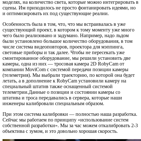
моделях, на количество света, которые можно интегрировать в
сцены. Им приходилось не просто фонтанировать идеями, но
и оптимизировать их под существующие реалии.
Особенность была в том, что, что мы встраивалась в уже
существующий проект, в котором к тому моменту уже много
чего было реализовано и задумано. Например, надо льдом
были установлено большое количество оборудования, в том
числе система видеоповторов, проектора для мэппинга,
световые приборы и так далее. Чтобы не пересекать уже
смонтированное оборудование, мы решили установить две
камеры, одна из них — тросовая камера 2D RobyCam от
компании MoviCom с системой передачи позиции камеры
(телеметрия). Мы выбрали траекторию, по которой она будет
летать, а в дополнение к RobyCam установили камеру на
специальный штатив также оснащенный системой
телеметрии.Данные о позиции и состоянии камеры со
штатива и троса передавались в сервера, которые наши
инженеры калибровали специальным образом.
При этом система калибровки — полностью наша разработка.
Сейчас мы работаем по принципу «использование систем
собственной разработки». Мы за час можем откалибровать 2-3
объектива с зумом, и это довольно хорошая скорость.