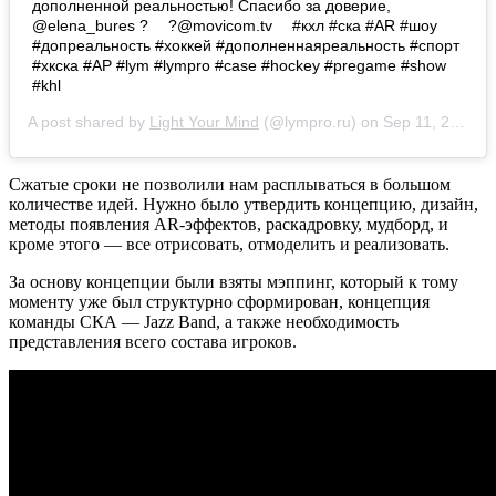
дополненной реальностью! Спасибо за доверие,
@elena_bures ? ⠀ ?@movicom.tv ⠀ #кхл #ска #AR #шоу
#допреальность #хоккей #дополненнаяреальность #спорт
#хкска #АР #lym #lympro #case #hockey #pregame #show
#khl
A post shared by
Light Your Mind
(@lympro.ru) on
Sep 11, 2020 at 12:45pm PDT
Сжатые сроки не позволили нам расплываться в большом
количестве идей. Нужно было утвердить концепцию, дизайн,
методы появления AR-эффектов, раскадровку, мудборд, и
кроме этого — все отрисовать, отмоделить и реализовать.
За основу концепции были взяты мэппинг, который к тому
моменту уже был структурно сформирован, концепция
команды СКА — Jazz Band, а также необходимость
представления всего состава игроков.