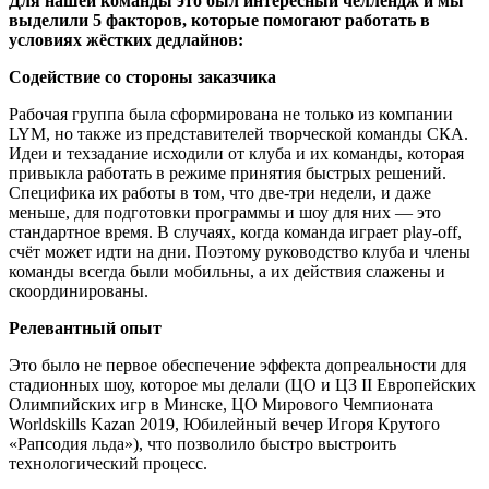
Для нашей команды это был интересный челлендж и мы
выделили 5 факторов, которые помогают работать в
условиях жёстких дедлайнов:
Содействие со стороны заказчика
Рабочая группа была сформирована не только из компании
LYM, но также из представителей творческой команды СКА.
Идеи и техзадание исходили от клуба и их команды, которая
привыкла работать в режиме принятия быстрых решений.
Специфика их работы в том, что две-три недели, и даже
меньше, для подготовки программы и шоу для них — это
стандартное время. В случаях, когда команда играет play-off,
счёт может идти на дни. Поэтому руководство клуба и члены
команды всегда были мобильны, а их действия слажены и
скоординированы.
Релевантный опыт
Это было не первое обеспечение эффекта допреальности для
стадионных шоу, которое мы делали (ЦО и ЦЗ II Европейских
Олимпийских игр в Минске, ЦО Мирового Чемпионата
Worldskills Kazan 2019, Юбилейный вечер Игоря Крутого
«Рапсодия льда»), что позволило быстро выстроить
технологический процесс.