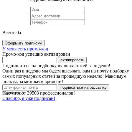
Всего:
0
a
Оформить подписку!
У меня есть промо-код
Промо-код успешно активирован
активировать
Подпишитесь на подборку лучших статей за неделю!
Один раз в неделю мы будем высылать вам на почту подборку
самых популярных статей за прошедшую неделю! Максимум
пользы, за минимум времени!
подписаться на рассылку
осталось
7
с
Нас читают
39503
профессионалов!
Спасибо, я уже подписан!