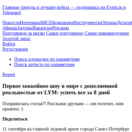
Главные тренды и лучшие кейсы — подпишись на Event.ru в
Telegram!
Новости
Интервью
MICE
Компании
Инструменты
Обзоры
Детали
Афиша
Авторы
Вакансии
Реклама
Популярное за месяц
Самое популярное
Самое рекомендуемое
Золотой запас
Войти
Регистрация
Поиск площадки по параметрам
Поиск артиста по параметрам
Report
Первое хоккейное шоу в мире с дополненной
реальностью от LYM: успеть все за 8 дней
Понравилась статья?! Расскажи друзьям — им полезно, нам
приятно :)
Поделиться
11 сентября на главной ледовой арене города Санкт-Петербург