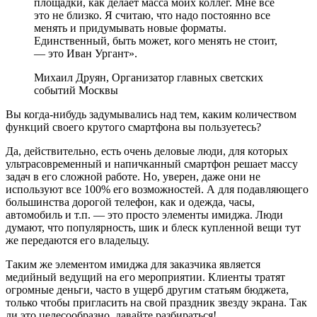
площадки, как делает масса моих коллег. Мне все
это не близко. Я считаю, что надо постоянно все
менять и придумывать новые форматы.
Единственный, быть может, кого менять не стоит,
— это Иван Ургант».
Михаил Друян, Организатор главных светских
событий Москвы
Вы когда-нибудь задумывались над тем, каким количеством
функций своего крутого смартфона вы пользуетесь?
Да, действительно, есть очень деловые люди, для которых
ультрасовременный и напичканный смартфон решает массу
задач в его сложной работе. Но, уверен, даже они не
используют все 100% его возможностей. А для подавляющего
большинства дорогой телефон, как и одежда, часы,
автомобиль и т.п. — это просто элементы имиджа. Люди
думают, что популярность, шик и блеск купленной вещи тут
же передаются его владельцу.
Таким же элементом имиджа для заказчика является
медийный ведущий на его мероприятии. Клиенты тратят
огромные деньги, часто в ущерб другим статьям бюджета,
только чтобы пригласить на свой праздник звезду экрана. Так
ли это целесообразно, давайте разбираться!