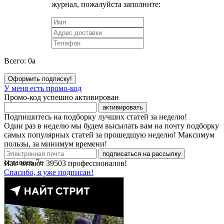
журнал, пожалуйста заполните:
Всего:
0
a
Оформить подписку!
У меня есть промо-код
Промо-код успешно активирован
активировать
Подпишитесь на подборку лучших статей за неделю!
Один раз в неделю мы будем высылать вам на почту подборку
самых популярных статей за прошедшую неделю! Максимум
пользы, за минимум времени!
подписаться на рассылку
осталось
7
с
Нас читают
39503
профессионалов!
Спасибо, я уже подписан!