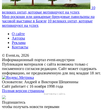
10
великих цитат, которые мотивируют на успех
Мир роскоши или шикарные брендовые павильоны на
часовой выставке в Базеле
10 великих цитат, которые
мотивируют на успех
О сайте
Авторы
Реклама
Контакты
© Event.ru, 2026
Информационный портал event-индустрии
Публикация материалов с сайта возможна только с
письменного согласия редакции. Сайт может содержать
информацию, не предназначенную для лиц младше 18 лет.
Основатели: Андрей и Виктория Шешенины
Сайт работает с 16 ноября 1998 года
Полная версия страницы
ПАРТНЕРЫ САЙТА:
Подпишитесь
чтобы получать новости первыми