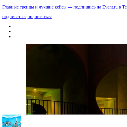
Главные тренды и лучшие кейсы — подпишись на Event.ru в Te
подписаться
подписаться