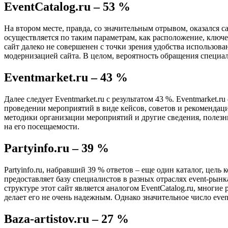
EventCatalog.ru – 53 %
На втором месте, правда, со значительным отрывом, оказался с
осуществляется по таким параметрам, как расположение, ключе
сайт далеко не совершенен с точки зрения удобства использова
модернизацией сайта. В целом, вероятность обращения специал
Eventmarket.ru – 43 %
Далее следует Eventmarket.ru с результатом 43 %. Eventmarke
проведении мероприятий в виде кейсов, советов и рекомендаци
методики организации мероприятий и другие сведения, полезны
на его посещаемости.
Partyinfo.ru – 39 %
Partyinfo.ru, набравший 39 % ответов – еще один каталог, цел
предоставляет базу специалистов в разных отраслях event-рын
структуре этот сайт является аналогом EventCatalog.ru, многие
делает его не очень надежным. Однако значительное число eve
Baza-artistov.ru – 27 %