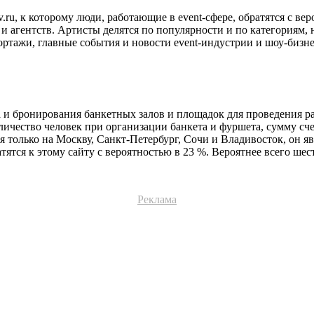
tov.ru, к которому люди, работающие в event-сфере, обратятся с 
и агентств. Артисты делятся по популярности и по категориям,
ортажи, главные события и новости event-индустрии и шоу-бизнес
ка и бронирования банкетных залов и площадок для проведения 
чество человек при организации банкета и фуршета, сумму счет
тся только на Москву, Санкт-Петербург, Сочи и Владивосток, он
атятся к этому сайту с вероятностью в 23 %. Вероятнее всего ш
Реклама