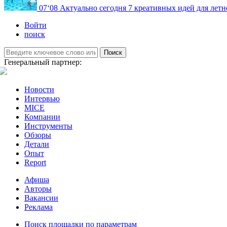
07
‘08
Актуально сегодня
7 креативных идей для летн
Войти
поиск
Поиск
Генеральный партнер:
Новости
Интервью
MICE
Компании
Инструменты
Обзоры
Детали
Опыт
Report
Афиша
Авторы
Вакансии
Реклама
Поиск площадки по параметрам