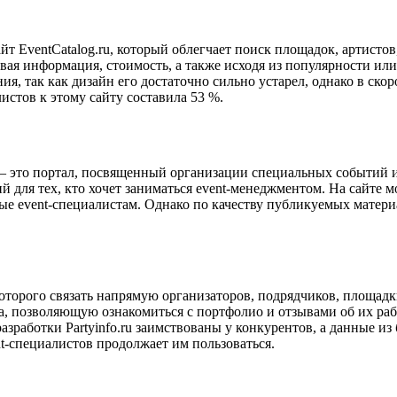
айт EventCatalog.ru, который облегчает поиск площадок, артисто
вая информация, стоимость, а также исходя из популярности ил
ния, так как дизайн его достаточно сильно устарел, однако в ск
истов к этому сайту составила 53 %.
t.ru – это портал, посвященный организации специальных событи
й для тех, кто хочет заниматься event-менеджментом. На сайте 
е event-специалистам. Однако по качеству публикуемых материал
ь которого связать напрямую организаторов, подрядчиков, площадк
ка, позволяющую ознакомиться с портфолио и отзывами об их раб
 разработки Partyinfo.ru заимствованы у конкурентов, а данные и
nt-специалистов продолжает им пользоваться.