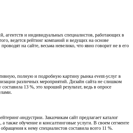
ний, агентств и индивидуальных специалистов, работающих в
 того, ведется рейтинг компаний и ведущих на основе
роводят на сайте, весьма невелико, что явно говорит не в его
ктивную, полную и подробную картину рынка event-услуг в
анизации различных мероприятий. Дизайн сайта не слишком
составила 13 %, это хороший результат, ведь в опросе
елами.
кейтеринг-индустрии. Заказчикам сайт предлагает каталог
а также обучение и консалтинговые услуги. В своем сегменте
 обращения к нему специалистов составила всего 11 %.