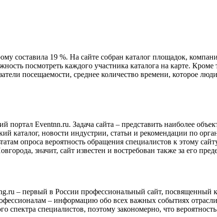
торому составила 19 %. На сайте собран каталог площадок, компа
ожность посмотреть каждого участника каталога на карте. Кроме
атели посещаемости, среднее количество времени, которое люди п
 портал Eventnn.ru. Задача сайта – представить наиболее объе
ий каталог, новости индустрии, статьи и рекомендации по орг
ьтатам опроса вероятность обращения специалистов к этому сайту 
города, значит, сайт известен и востребован также за его пред
ting.ru – первый в России профессиональный сайт, посвященный 
офессионалам – информацию обо всех важных событиях отрасли, 
го спектра специалистов, поэтому закономерно, что вероятность