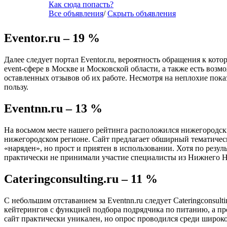
Как сюда попасть?
Все объявления
/
Скрыть объявления
Eventor.ru – 19 %
Далее следует портал Eventor.ru, вероятность обращения к ко
event-сфере в Москве и Московской области, а также есть возм
оставленных отзывов об их работе. Несмотря на неплохие показ
пользу.
Eventnn.ru – 13 %
На восьмом месте нашего рейтинга расположился нижегородский
нижегородском регионе. Сайт предлагает обширный тематическ
«наряден», но прост и приятен в использовании. Хотя по резул
практически не принимали участие специалисты из Нижнего Нов
Cateringconsulting.ru – 11 %
С небольшим отставанием за Eventnn.ru следует Cateringconsul
кейтерингов с функцией подбора подрядчика по питанию, а пр
сайт практически уникален, но опрос проводился среди широко