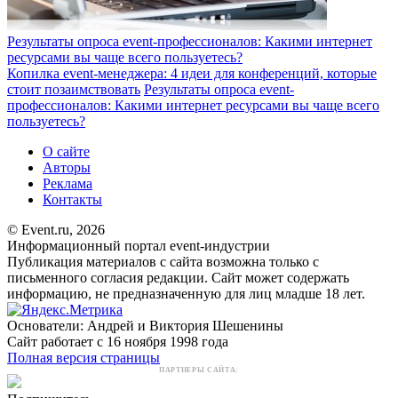
Результаты опроса event-профессионалов: Какими интернет
ресурсами вы чаще всего пользуетесь?
Копилка event-менеджера: 4 идеи для конференций, которые
стоит позаимствовать
Результаты опроса event-
профессионалов: Какими интернет ресурсами вы чаще всего
пользуетесь?
О сайте
Авторы
Реклама
Контакты
© Event.ru, 2026
Информационный портал event-индустрии
Публикация материалов с сайта возможна только с
письменного согласия редакции. Сайт может содержать
информацию, не предназначенную для лиц младше 18 лет.
Основатели: Андрей и Виктория Шешенины
Сайт работает с 16 ноября 1998 года
Полная версия страницы
ПАРТНЕРЫ САЙТА: