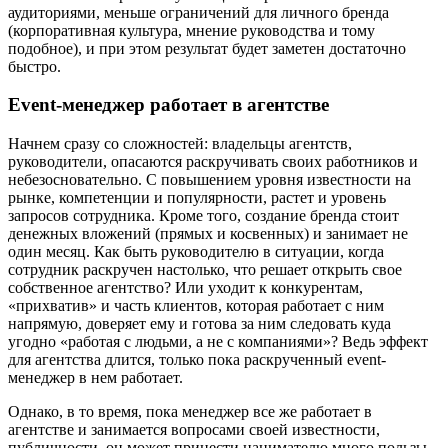
аудиториями, меньше ограничений для личного бренда
(корпоративная культура, мнение руководства и тому
подобное), и при этом результат будет заметен достаточно
быстро.
Event-менеджер работает в агентстве
Начнем сразу со сложностей: владельцы агентств,
руководители, опасаются раскручивать своих работников и
небезосновательно. С повышением уровня известности на
рынке, компетенции и популярности, растет и уровень
запросов сотрудника. Кроме того, создание бренда стоит
денежных вложений (прямых и косвенных) и занимает не
один месяц. Как быть руководителю в ситуации, когда
сотрудник раскручен настолько, что решает открыть свое
собственное агентство? Или уходит к конкурентам,
«прихватив» и часть клиентов, которая работает с ним
напрямую, доверяет ему и готова за ним следовать куда
угодно «работая с людьми, а не с компаниями»? Ведь эффект
для агентства длится, только пока раскрученный event-
менеджер в нем работает.
Однако, в то время, пока менеджер все же работает в
агентстве и занимается вопросами своей известности,
публичности, он может принести нанимателю много пользы.