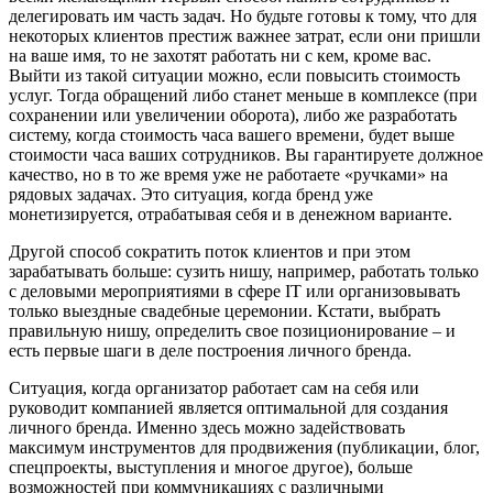
делегировать им часть задач. Но будьте готовы к тому, что для
некоторых клиентов престиж важнее затрат, если они пришли
на ваше имя, то не захотят работать ни с кем, кроме вас.
Выйти из такой ситуации можно, если повысить стоимость
услуг. Тогда обращений либо станет меньше в комплексе (при
сохранении или увеличении оборота), либо же разработать
систему, когда стоимость часа вашего времени, будет выше
стоимости часа ваших сотрудников. Вы гарантируете должное
качество, но в то же время уже не работаете «ручками» на
рядовых задачах. Это ситуация, когда бренд уже
монетизируется, отрабатывая себя и в денежном варианте.
Другой способ сократить поток клиентов и при этом
зарабатывать больше: сузить нишу, например, работать только
с деловыми мероприятиями в сфере IT или организовывать
только выездные свадебные церемонии. Кстати, выбрать
правильную нишу, определить свое позиционирование – и
есть первые шаги в деле построения личного бренда.
Ситуация, когда организатор работает сам на себя или
руководит компанией является оптимальной для создания
личного бренда. Именно здесь можно задействовать
максимум инструментов для продвижения (публикации, блог,
спецпроекты, выступления и многое другое), больше
возможностей при коммуникациях с различными