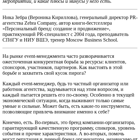
мероприятий, и какие плюсы и минусы у него есть.
Ника Зебра (Вероника Кириллова), генеральный директор PR-
агентства Zebra Company, автор книги-бестселлера
«Персональный бренд: создание и продвижение»,
практикующий PR-специалист с 2004 года, преподаватель
СПбГУ и НИУ ВШЭ, тренер Moscow Business School.
На рынке event-менеджмента часто разворачивается
ожесточенная конкурентная борьба за ресурсы: клиентов,
спонсоров, участников, партнеров. Как выстоять в этой
борьбе и захватить свой кусок пирога?
Каждый event-менеджер, будь то частный организатор или
работник агентства, задумывается над этим вопросом, и
каждый пытается решить его по-своему. Особенно в текущей
экономической ситуации, когда выживают только самые
умные и сильные. Может быть, есть какие-то инструменты,
позволяющие привлечь внимание именно к себе?
Конечно, есть. Во-первых, это бренд компании-организатора,
гарантирующий качественную программу, спикеров, уровень
события и прочие характеристики. А во-вторых, помочь
могут репутация и личный бренд организатора, независимо от