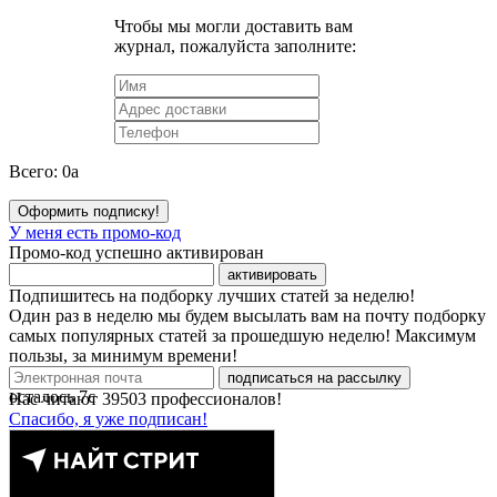
Чтобы мы могли доставить вам
журнал, пожалуйста заполните:
Всего:
0
a
Оформить подписку!
У меня есть промо-код
Промо-код успешно активирован
активировать
Подпишитесь на подборку лучших статей за неделю!
Один раз в неделю мы будем высылать вам на почту подборку
самых популярных статей за прошедшую неделю! Максимум
пользы, за минимум времени!
подписаться на рассылку
осталось
7
с
Нас читают
39503
профессионалов!
Спасибо, я уже подписан!