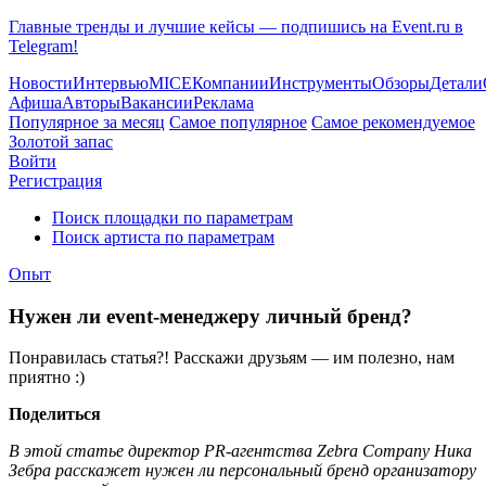
Главные тренды и лучшие кейсы — подпишись на Event.ru в
Telegram!
Новости
Интервью
MICE
Компании
Инструменты
Обзоры
Детали
Афиша
Авторы
Вакансии
Реклама
Популярное за месяц
Самое популярное
Самое рекомендуемое
Золотой запас
Войти
Регистрация
Поиск площадки по параметрам
Поиск артиста по параметрам
Опыт
Нужен ли event-менеджеру личный бренд?
Понравилась статья?! Расскажи друзьям — им полезно, нам
приятно :)
Поделиться
В этой статье директор PR-агентства Zebra Company Ника
Зебра расскажет нужен ли персональный бренд организатору