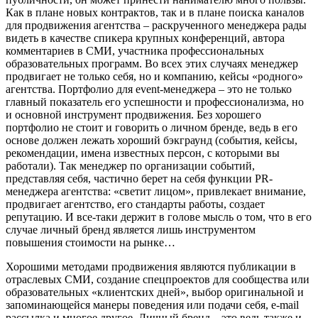
Как в плане новых контрактов, так и в плане поиска каналов
для продвижения агентства – раскрученного менеджера рады
видеть в качестве спикера крупных конференций, автора
комментариев в СМИ, участника профессиональных
образовательных программ. Во всех этих случаях менеджер
продвигает не только себя, но и компанию, кейсы «родного»
агентства. Портфолио для event-менеджера – это не только
главный показатель его успешности и профессионализма, но
и основной инструмент продвижения. Без хорошего
портфолио не стоит и говорить о личном бренде, ведь в его
основе должен лежать хороший бэкграунд (события, кейсы,
рекомендации, имена известных персон, с которыми вы
работали). Так менеджер по организации событий,
представляя себя, частично берет на себя функции PR-
менеджера агентства: «светит лицом», привлекает внимание,
продвигает агентство, его стандарты работы, создает
репутацию. И все-таки держит в голове мысль о том, что в его
случае личный бренд является лишь инструментом
повышения стоимости на рынке…
Хорошими методами продвижения являются публикации в
отраслевых СМИ, создание спецпроектов для сообщества или
образовательных «клиентских дней», выбор оригинальной и
запоминающейся манеры поведения или подачи себя, e-mail
рассылка и многое другое. Личный бренд – это ведь также и