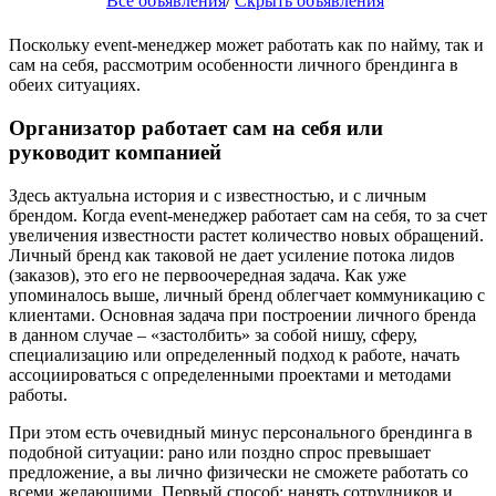
Все объявления
/
Скрыть объявления
Поскольку event-менеджер может работать как по найму, так и
сам на себя, рассмотрим особенности личного брендинга в
обеих ситуациях.
Организатор работает сам на себя или
руководит компанией
Здесь актуальна история и с известностью, и с личным
брендом. Когда event-менеджер работает сам на себя, то за счет
увеличения известности растет количество новых обращений.
Личный бренд как таковой не дает усиление потока лидов
(заказов), это его не первоочередная задача. Как уже
упоминалось выше, личный бренд облегчает коммуникацию с
клиентами. Основная задача при построении личного бренда
в данном случае – «застолбить» за собой нишу, сферу,
специализацию или определенный подход к работе, начать
ассоциироваться с определенными проектами и методами
работы.
При этом есть очевидный минус персонального брендинга в
подобной ситуации: рано или поздно спрос превышает
предложение, а вы лично физически не сможете работать со
всеми желающими. Первый способ: нанять сотрудников и