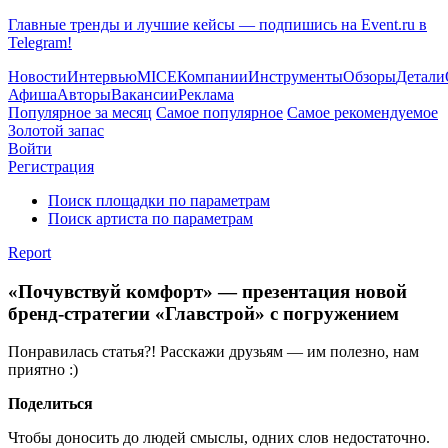
Главные тренды и лучшие кейсы — подпишись на Event.ru в
Telegram!
Новости
Интервью
MICE
Компании
Инструменты
Обзоры
Детали
Афиша
Авторы
Вакансии
Реклама
Популярное за месяц
Самое популярное
Самое рекомендуемое
Золотой запас
Войти
Регистрация
Поиск площадки по параметрам
Поиск артиста по параметрам
Report
«Почувствуй комфорт» — презентация новой
бренд-стратегии «Главстрой» с погружением
Понравилась статья?! Расскажи друзьям — им полезно, нам
приятно :)
Поделиться
Чтобы доносить до людей смыслы, одних слов недостаточно.