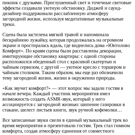
пикник с друзьями. Приглушенный свет и точечные световые
эффекты создавали уютную обстановку. Диджей и саунд-
дизайнер поддерживали расслабленную атмосферу
загородной жизни, используя медитативные музыкальные
треки.
Сцена была застелена мягкой травой и напоминала
бескрайнюю лужайку, которая продолжалась на огромном
экране и простиралась вдаль, где виднелись дома «Юнтолово
Комфорт». По краям сцены были расставлены декорации,
имитирующие обстановку квартиры: с одной стороны
расположился обеденный стол с красивой скатертью и
чайным сервизом, с другой — уютное кресло с торшером и
чайным столиком. Таким образом, мы еще раз обозначили
тему загородной жизни, жизни в окружении природы.
«Как звучит комфорт?» — этот вопрос мы задали гостям в
начале вечера. Каждый участник мероприятия имел
возможность создать ASMR-звук, который у него
ассоциируется с загородной жизнью: шипение газировки в
стакане, шелест листьев книги, звук ручной кофемолки…
Все записанные звуки свели в единый музыкальный трек во
время мероприятия и презентовали гостям. Трек стал гимном
комфорта, создав атмосферу единения от совместного