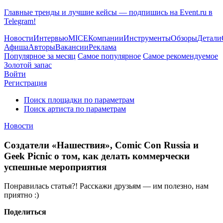
Главные тренды и лучшие кейсы — подпишись на Event.ru в
Telegram!
Новости
Интервью
MICE
Компании
Инструменты
Обзоры
Детали
Афиша
Авторы
Вакансии
Реклама
Популярное за месяц
Самое популярное
Самое рекомендуемое
Золотой запас
Войти
Регистрация
Поиск площадки по параметрам
Поиск артиста по параметрам
Новости
Создатели «Нашествия», Comic Con Russia и
Geek Picnic о том, как делать коммерчески
успешные мероприятия
Понравилась статья?! Расскажи друзьям — им полезно, нам
приятно :)
Поделиться