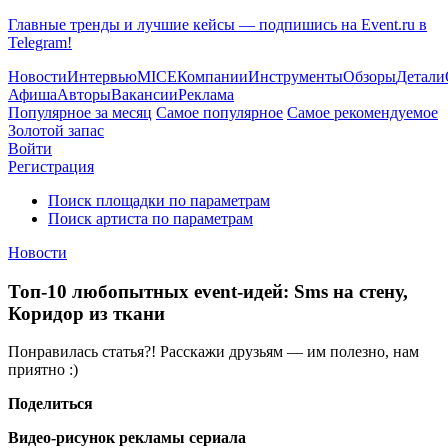
Главные тренды и лучшие кейсы — подпишись на Event.ru в
Telegram!
Новости
Интервью
MICE
Компании
Инструменты
Обзоры
Детали
Афиша
Авторы
Вакансии
Реклама
Популярное за месяц
Самое популярное
Самое рекомендуемое
Золотой запас
Войти
Регистрация
Поиск площадки по параметрам
Поиск артиста по параметрам
Новости
Топ-10 любопытных event-идей: Sms на стену,
Коридор из ткани
Понравилась статья?! Расскажи друзьям — им полезно, нам
приятно :)
Поделиться
Видео-рисунок рекламы сериала