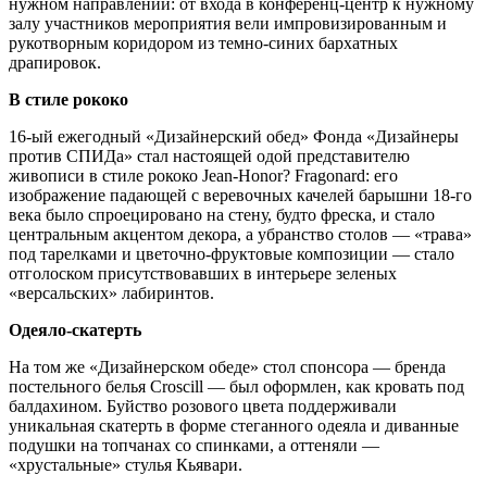
нужном направлении: от входа в конференц-центр к нужному
залу участников мероприятия вели импровизированным и
рукотворным коридором из темно-синих бархатных
драпировок.
В стиле рококо
16-ый ежегодный «Дизайнерский обед» Фонда «Дизайнеры
против СПИДа» стал настоящей одой представителю
живописи в стиле рококо Jean-Honor? Fragonard: его
изображение падающей с веревочных качелей барышни 18-го
века было спроецировано на стену, будто фреска, и стало
центральным акцентом декора, а убранство столов — «трава»
под тарелками и цветочно-фруктовые композиции — стало
отголоском присутствовавших в интерьере зеленых
«версальских» лабиринтов.
Одеяло-скатерть
На том же «Дизайнерском обеде» стол спонсора — бренда
постельного белья Croscill — был оформлен, как кровать под
балдахином. Буйство розового цвета поддерживали
уникальная скатерть в форме стеганного одеяла и диванные
подушки на топчанах со спинками, а оттеняли —
«хрустальные» стулья Кьявари.