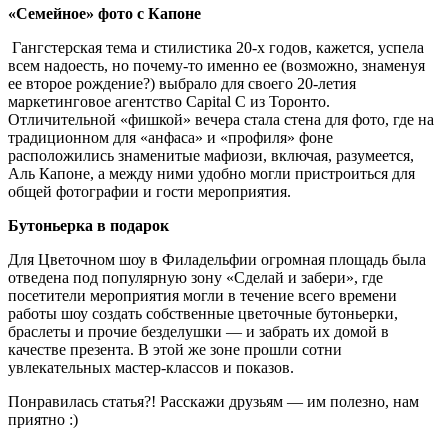
«Семейное» фото с Капоне
Гангстерская тема и стилистика 20-х годов, кажется, успела
всем надоесть, но почему-то именно ее (возможно, знаменуя
ее второе рождение?) выбрало для своего 20-летия
маркетинговое агентство Capital C из Торонто.
Отличительной «фишкой» вечера стала стена для фото, где на
традиционном для «анфаса» и «профиля» фоне
расположились знаменитые мафиози, включая, разумеется,
Аль Капоне, а между ними удобно могли пристроиться для
общей фотографии и гости мероприятия.
Бутоньерка в подарок
Для Цветочном шоу в Филадельфии огромная площадь была
отведена под популярную зону «Сделай и забери», где
посетители мероприятия могли в течение всего времени
работы шоу создать собственные цветочные бутоньерки,
браслеты и прочие безделушки — и забрать их домой в
качестве презента. В этой же зоне прошли сотни
увлекательных мастер-классов и показов.
Понравилась статья?! Расскажи друзьям — им полезно, нам
приятно :)