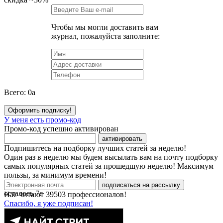
Чтобы мы могли доставить вам
журнал, пожалуйста заполните:
Всего:
0
a
Оформить подписку!
У меня есть промо-код
Промо-код успешно активирован
активировать
Подпишитесь на подборку лучших статей за неделю!
Один раз в неделю мы будем высылать вам на почту подборку
самых популярных статей за прошедшую неделю! Максимум
пользы, за минимум времени!
подписаться на рассылку
осталось
7
с
Нас читают
39503
профессионалов!
Спасибо, я уже подписан!