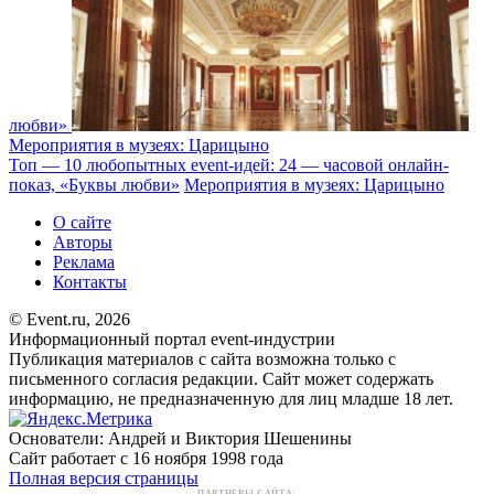
любви»
Мероприятия в музеях: Царицыно
Топ — 10 любопытных event-идей: 24 — часовой онлайн-
показ, «Буквы любви»
Мероприятия в музеях: Царицыно
О сайте
Авторы
Реклама
Контакты
© Event.ru, 2026
Информационный портал event-индустрии
Публикация материалов с сайта возможна только с
письменного согласия редакции. Сайт может содержать
информацию, не предназначенную для лиц младше 18 лет.
Основатели: Андрей и Виктория Шешенины
Сайт работает с 16 ноября 1998 года
Полная версия страницы
ПАРТНЕРЫ САЙТА: