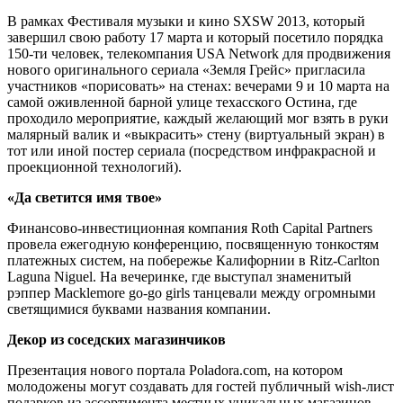
В рамках Фестиваля музыки и кино SXSW 2013, который
завершил свою работу 17 марта и который посетило порядка
150-ти человек, телекомпания USA Network для продвижения
нового оригинального сериала «Земля Грейс» пригласила
участников «порисовать» на стенах: вечерами 9 и 10 марта на
самой оживленной барной улице техасского Остина, где
проходило мероприятие, каждый желающий мог взять в руки
малярный валик и «выкрасить» стену (виртуальный экран) в
тот или иной постер сериала (посредством инфракрасной и
проекционной технологий).
«Да светится имя твое»
Финансово-инвестиционная компания Roth Capital Partners
провела ежегодную конференцию, посвященную тонкостям
платежных систем, на побережье Калифорнии в Ritz-Carlton
Laguna Niguel. На вечеринке, где выступал знаменитый
рэппер Macklemore go-go girls танцевали между огромными
светящимися буквами названия компании.
Декор из соседских магазинчиков
Презентация нового портала Poladora.com, на котором
молодожены могут создавать для гостей публичный wish-лист
подарков из ассортимента местных уникальных магазинов,