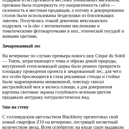
призвана была подчеркнуть эту направленность сайта —
склонность к местным продавцам, а потому в декорировании
столов были использованы безделушки из близлежащих
лавочек. Получилась этакий девичник мексиканских
подружек «a la ola» с витиеватыми масленками и
тематическими фотокарточками в них, этнической посудой и
живыми цветами.
Зачарованный лес
На вечеринке по случаю премьера нового шоу Cirque du Soleil
— Totem, затрагивающего темы и образы дикой природы,
внутренней event-командой цирка было решено превратить
площадку проведения проекта в зачарованный лес, для чего
все особо бросающиеся в глаза рекламные стенды и стойки
были задрапированы мешковиной, повсюду свисал
австралийский мох и вились плющи, а для довершения
картины световые экраны голубовато-зеленым цветом
придавали антуражу натуралистически вид.
Sms на стену
С голливудским щегольством Blackberry презентовал свой
новый смартфон Z10 на вечеринке, пестрящей несметный
количеством звезд. Всем селебритис на входе сразу выдавали