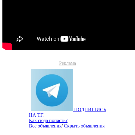
Реклама
ПОДПИШИСЬ
НА ТГ!
Как сюда попасть?
Все объявления
/
Скрыть объявления