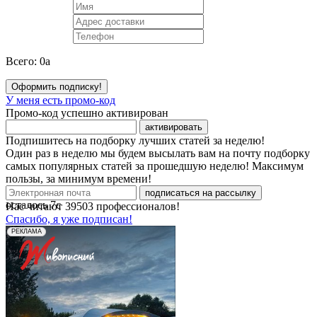
Всего:
0
a
Оформить подписку!
У меня есть промо-код
Промо-код успешно активирован
активировать
Подпишитесь на подборку лучших статей за неделю!
Один раз в неделю мы будем высылать вам на почту подборку
самых популярных статей за прошедшую неделю! Максимум
пользы, за минимум времени!
подписаться на рассылку
осталось
7
с
Нас читают
39503
профессионалов!
Спасибо, я уже подписан!