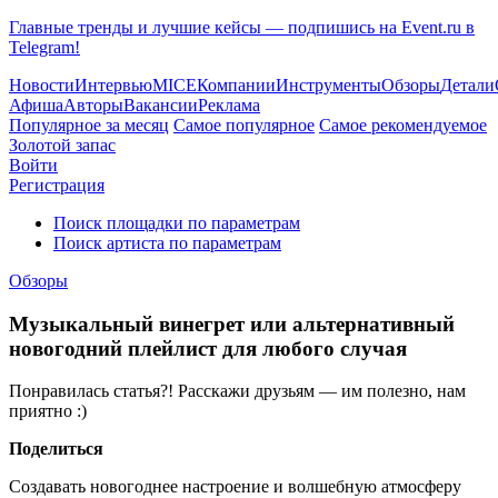
Главные тренды и лучшие кейсы — подпишись на Event.ru в
Telegram!
Новости
Интервью
MICE
Компании
Инструменты
Обзоры
Детали
Афиша
Авторы
Вакансии
Реклама
Популярное за месяц
Самое популярное
Самое рекомендуемое
Золотой запас
Войти
Регистрация
Поиск площадки по параметрам
Поиск артиста по параметрам
Обзоры
Музыкальный винегрет или альтернативный
новогодний плейлист для любого случая
Понравилась статья?! Расскажи друзьям — им полезно, нам
приятно :)
Поделиться
Создавать новогоднее настроение и волшебную атмосферу