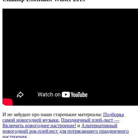
И не забудьте про наши старенькие материалы:
Подборка
самой новогодней музыки
,
Праздничный плей-лист —
Включить новогоднее настроение!
и
Альтернативный
новогодний рок-плейлист для потрясающего праздничного
настроения
.