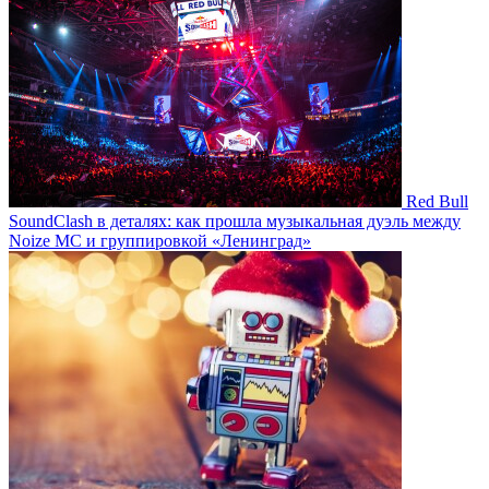
Red Bull
SoundClash в деталях: как прошла музыкальная дуэль между
Noize MC и группировкой «Ленинград»