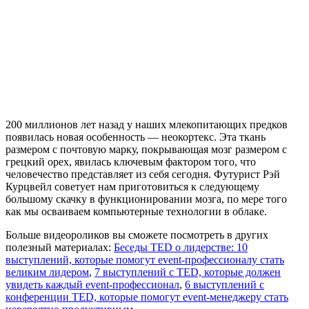
200 миллионов лет назад у наших млекопитающих предков
появилась новая особенность — неокортекс. Эта ткань
размером с почтовую марку, покрывающая мозг размером с
грецкий орех, явилась ключевым фактором того, что
человечество представляет из себя сегодня. Футурист Рэй
Курцвейл советует нам приготовиться к следующему
большому скачку в функционировании мозга, по мере того
как мы осваиваем компьютерные технологии в облаке.
Больше видеороликов вы сможете посмотреть в других
полезный материалах:
Беседы TED о лидерстве: 10
выступлений, которые помогут event-профессионалу стать
великим лидером
,
7 выступлений с TED, которые должен
увидеть каждый event-профессионал
,
6 выступлений с
конференции TED, которые помогут event-менеджеру стать