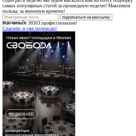
Один раз в неделю мы будем высылать вам на почту подборку
самых популярных статей за прошедшую неделю! Максимум
пользы, за минимум времени!
подписаться на рассылку
осталось
7
с
Нас читают
39503
профессионалов!
Спасибо, я уже подписан!