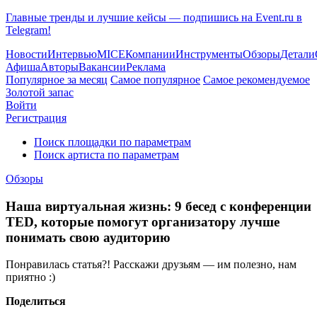
Главные тренды и лучшие кейсы — подпишись на Event.ru в
Telegram!
Новости
Интервью
MICE
Компании
Инструменты
Обзоры
Детали
Афиша
Авторы
Вакансии
Реклама
Популярное за месяц
Самое популярное
Самое рекомендуемое
Золотой запас
Войти
Регистрация
Поиск площадки по параметрам
Поиск артиста по параметрам
Обзоры
Наша виртуальная жизнь: 9 бесед с конференции
TED, которые помогут организатору лучше
понимать свою аудиторию
Понравилась статья?! Расскажи друзьям — им полезно, нам
приятно :)
Поделиться