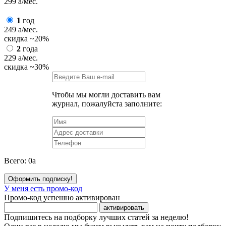
299
a
/мес.
1
год
249
a
/мес.
скидка
~20%
2
года
229
a
/мес.
скидка
~30%
Чтобы мы могли доставить вам
журнал, пожалуйста заполните:
Всего:
0
a
Оформить подписку!
У меня есть промо-код
Промо-код успешно активирован
активировать
Подпишитесь на подборку лучших статей за неделю!