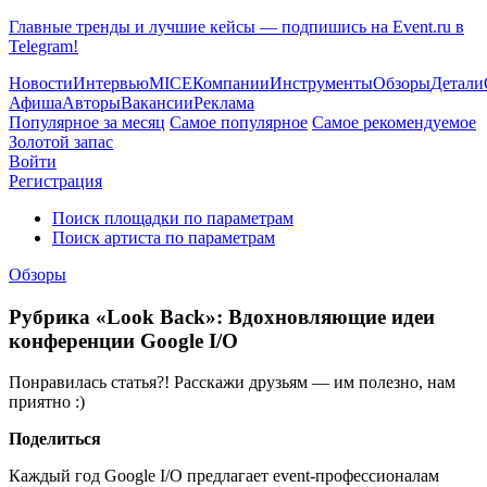
Главные тренды и лучшие кейсы — подпишись на Event.ru в
Telegram!
Новости
Интервью
MICE
Компании
Инструменты
Обзоры
Детали
Афиша
Авторы
Вакансии
Реклама
Популярное за месяц
Самое популярное
Самое рекомендуемое
Золотой запас
Войти
Регистрация
Поиск площадки по параметрам
Поиск артиста по параметрам
Обзоры
Рубрика «Look Back»: Вдохновляющие идеи
конференции Google I/O
Понравилась статья?! Расскажи друзьям — им полезно, нам
приятно :)
Поделиться
Каждый год Google I/O предлагает event-профессионалам