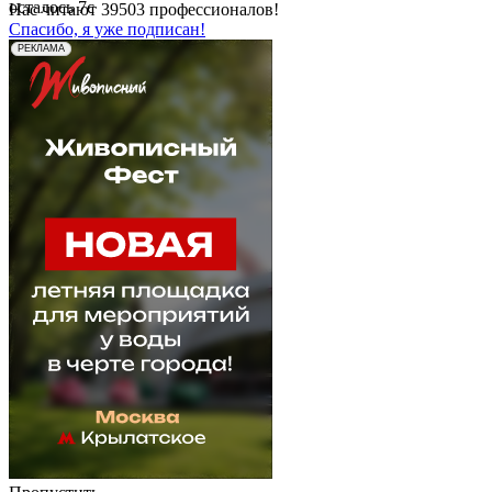
осталось
7
с
Нас читают
39503
профессионалов!
Спасибо, я уже подписан!