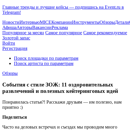
Главные тренды и лучшие кейсы — подпишись на Event.ru в
Telegram!
Новости
Интервью
MICE
Компании
Инструменты
Обзоры
Детали
Афиша
Авторы
Вакансии
Реклама
Популярное за месяц
Самое популярное
Самое рекомендуемое
Золотой запас
Войти
Регистрация
Поиск площадки по параметрам
Поиск артиста по параметрам
Обзоры
События с стиле ЗОЖ: 11 оздоровительных
развлечений и полезных кейтеринговых идей
Понравилась статья?! Расскажи друзьям — им полезно, нам
приятно :)
Поделиться
Часто на деловых встречах и съездах мы проводим много