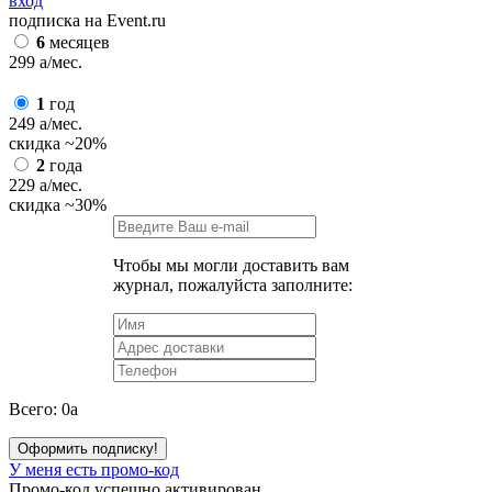
вход
подписка на Event.ru
6
месяцев
299
a
/мес.
1
год
249
a
/мес.
скидка
~20%
2
года
229
a
/мес.
скидка
~30%
Чтобы мы могли доставить вам
журнал, пожалуйста заполните:
Всего:
0
a
Оформить подписку!
У меня есть промо-код
Промо-код успешно активирован