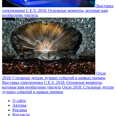
Выставка
электроники C.E.S. 2018: Основные моменты, которые вам
необходимо увидеть
Oscar
2018: Стильные детали лучших событий в рамках премии
Выставка электроники C.E.S. 2018: Основные моменты,
которые вам необходимо увидеть
Oscar 2018: Стильные детали
лучших событий в рамках премии
О сайте
Авторы
Реклама
Контакты