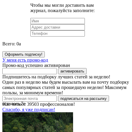
Чтобы мы могли доставить вам
журнал, пожалуйста заполните:
Всего:
0
a
Оформить подписку!
У меня есть промо-код
Промо-код успешно активирован
активировать
Подпишитесь на подборку лучших статей за неделю!
Один раз в неделю мы будем высылать вам на почту подборку
самых популярных статей за прошедшую неделю! Максимум
пользы, за минимум времени!
подписаться на рассылку
осталось
7
с
Нас читают
39503
профессионалов!
Спасибо, я уже подписан!