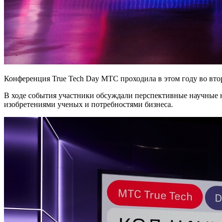
Конференция True Tech Day МТС проходила в этом году во втор
В ходе события участники обсуждали перспективные научные 
изобретениями ученых и потребностями бизнеса.