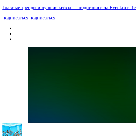
Главные тренды и лучшие кейсы — подпишись на Event.ru в Te
подписаться
подписаться