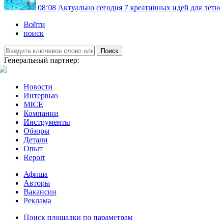
08
‘08
Актуально сегодня
7 креативных идей для летн
Войти
поиск
Поиск
Генеральный партнер:
Новости
Интервью
MICE
Компании
Инструменты
Обзоры
Детали
Опыт
Report
Афиша
Авторы
Вакансии
Реклама
Поиск площадки по параметрам