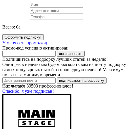
Всего:
0
a
Оформить подписку!
У меня есть промо-код
Промо-код успешно активирован
активировать
Подпишитесь на подборку лучших статей за неделю!
Один раз в неделю мы будем высылать вам на почту подборку
самых популярных статей за прошедшую неделю! Максимум
пользы, за минимум времени!
подписаться на рассылку
осталось
7
с
Нас читают
39503
профессионалов!
Спасибо, я уже подписан!