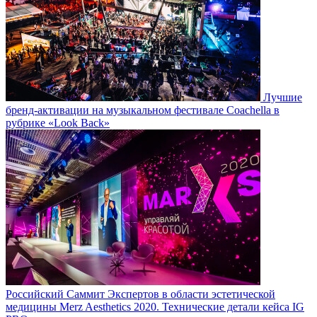
Лучшие
бренд-активации на музыкальном фестивале Coachella в
рубрике «Look Back»
Российский Саммит Экспертов в области эстетической
медицины Merz Aesthetics 2020. Технические детали кейса IG