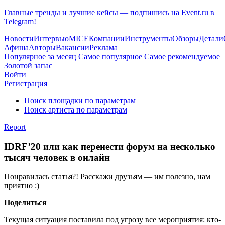
Главные тренды и лучшие кейсы — подпишись на Event.ru в
Telegram!
Новости
Интервью
MICE
Компании
Инструменты
Обзоры
Детали
Афиша
Авторы
Вакансии
Реклама
Популярное за месяц
Самое популярное
Самое рекомендуемое
Золотой запас
Войти
Регистрация
Поиск площадки по параметрам
Поиск артиста по параметрам
Report
IDRF’20 или как перенести форум на несколько
тысяч человек в онлайн
Понравилась статья?! Расскажи друзьям — им полезно, нам
приятно :)
Поделиться
Текущая ситуация поставила под угрозу все мероприятия: кто-