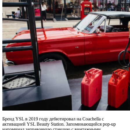
Бренд YSL в 2019 году дебютировал на Coachella с
активацией YSL Beauty Station. Запоминающийся pop-up
напоминал заправочную станцию ​​с винтажными