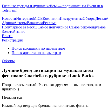
Главные тренды и лучшие кейсы — подпишись на Event.ru в
Telegram!
Новости
Интервью
MICE
Компании
Инструменты
Обзоры
Детали
Афиша
Авторы
Вакансии
Реклама
Популярное за месяц
Самое популярное
Самое рекомендуемое
Золотой запас
Войти
Регистрация
Поиск площадки по параметрам
Поиск артиста по параметрам
Обзоры
Лучшие бренд-активации на музыкальном
фестивале Coachella в рубрике «Look Back»
Понравилась статья?! Расскажи друзьям — им полезно, нам
приятно :)
Поделиться
Каждый год ведущие бренды, исполнители, фанаты,