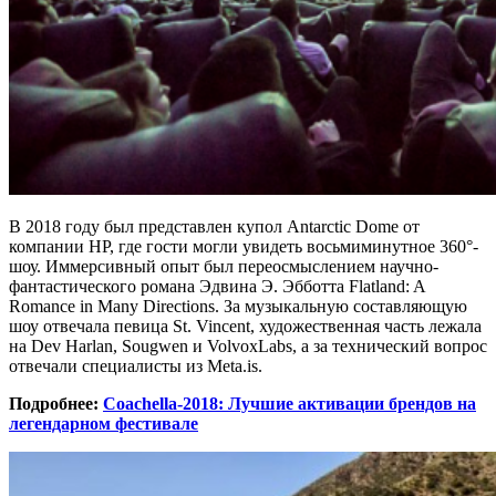
В 2018 году был представлен купол Antarctic Dome от
компании HP, где гости могли увидеть восьмиминутное 360°-
шоу. Иммерсивный опыт был переосмыслением научно-
фантастического романа Эдвина Э. Эбботта Flatland: A
Romance in Many Directions. За музыкальную составляющую
шоу отвечала певица St. Vincent, художественная часть лежала
на Dev Harlan, Sougwen и VolvoxLabs, а за технический вопрос
отвечали специалисты из Meta.is.
Подробнее:
Coachella-2018: Лучшие активации брендов на
легендарном фестивале