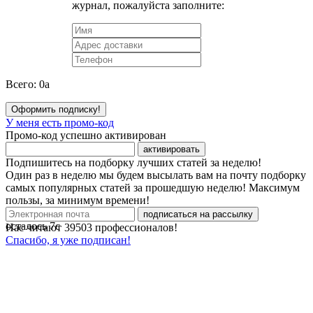
журнал, пожалуйста заполните:
Всего:
0
a
Оформить подписку!
У меня есть промо-код
Промо-код успешно активирован
активировать
Подпишитесь на подборку лучших статей за неделю!
Один раз в неделю мы будем высылать вам на почту подборку
самых популярных статей за прошедшую неделю! Максимум
пользы, за минимум времени!
подписаться на рассылку
осталось
7
с
Нас читают
39503
профессионалов!
Спасибо, я уже подписан!