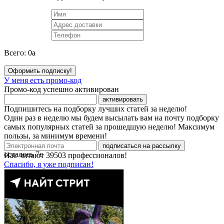
Всего:
0
a
Оформить подписку!
У меня есть промо-код
Промо-код успешно активирован
активировать
Подпишитесь на подборку лучших статей за неделю!
Один раз в неделю мы будем высылать вам на почту подборку
самых популярных статей за прошедшую неделю! Максимум
пользы, за минимум времени!
подписаться на рассылку
осталось
7
с
Нас читают
39503
профессионалов!
Спасибо, я уже подписан!