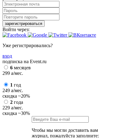
зарегистрироваться
Войти через:
Уже регистрировались?
вход
подписка на Event.ru
6
месяцев
299
a
/мес.
1
год
249
a
/мес.
скидка
~20%
2
года
229
a
/мес.
скидка
~30%
Чтобы мы могли доставить вам
журнал, пожалуйста заполните: