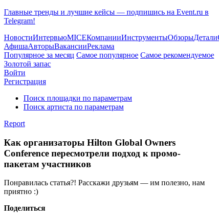
Главные тренды и лучшие кейсы — подпишись на Event.ru в
Telegram!
Новости
Интервью
MICE
Компании
Инструменты
Обзоры
Детали
Афиша
Авторы
Вакансии
Реклама
Популярное за месяц
Самое популярное
Самое рекомендуемое
Золотой запас
Войти
Регистрация
Поиск площадки по параметрам
Поиск артиста по параметрам
Report
Как организаторы Hilton Global Owners
Conference пересмотрели подход к промо-
пакетам участников
Понравилась статья?! Расскажи друзьям — им полезно, нам
приятно :)
Поделиться