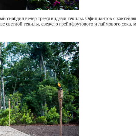
рый снабдил вечер тремя видами текилы. Официантов с коктейля
ове светлой текилы, свежего грейпфрутового и лаймового сока,