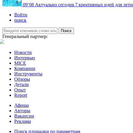
09
‘08
Актуально сегодня
7 креативных идей для летн
Войти
поиск
Поиск
Генеральный партнер:
Новости
Интервью
MICE
Компании
Инструменты
Обзоры
Детали
Опыт
Report
Афиша
Авторы
Вакансии
Реклама
Поиск площадки по параметрам