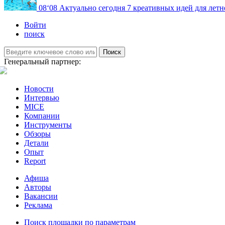
08
‘08
Актуально сегодня
7 креативных идей для летн
Войти
поиск
Поиск
Генеральный партнер:
Новости
Интервью
MICE
Компании
Инструменты
Обзоры
Детали
Опыт
Report
Афиша
Авторы
Вакансии
Реклама
Поиск площадки по параметрам