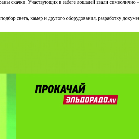
раны скачки. Участвующих в забеге лошадей звали символично –
подбор света, камер и другого оборудования, разработку докуме