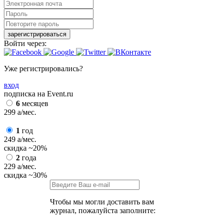
зарегистрироваться
Войти через:
Уже регистрировались?
вход
подписка на Event.ru
6
месяцев
299
a
/мес.
1
год
249
a
/мес.
скидка
~20%
2
года
229
a
/мес.
скидка
~30%
Чтобы мы могли доставить вам
журнал, пожалуйста заполните: