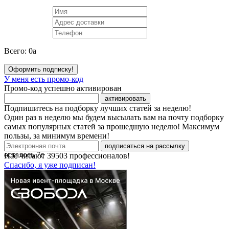
Всего:
0
a
Оформить подписку!
У меня есть промо-код
Промо-код успешно активирован
активировать
Подпишитесь на подборку лучших статей за неделю!
Один раз в неделю мы будем высылать вам на почту подборку
самых популярных статей за прошедшую неделю! Максимум
пользы, за минимум времени!
подписаться на рассылку
осталось
7
с
Нас читают
39503
профессионалов!
Спасибо, я уже подписан!