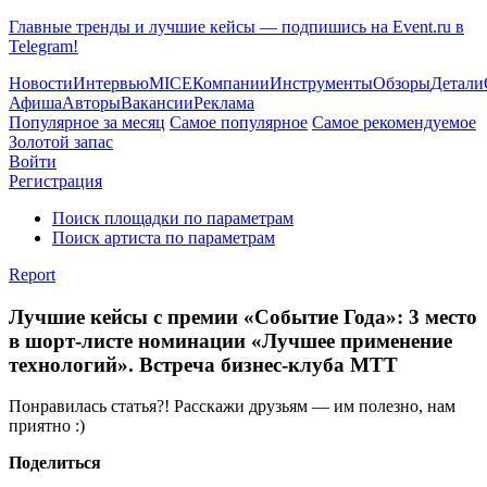
Главные тренды и лучшие кейсы — подпишись на Event.ru в
Telegram!
Новости
Интервью
MICE
Компании
Инструменты
Обзоры
Детали
Афиша
Авторы
Вакансии
Реклама
Популярное за месяц
Самое популярное
Самое рекомендуемое
Золотой запас
Войти
Регистрация
Поиск площадки по параметрам
Поиск артиста по параметрам
Report
Лучшие кейсы с премии «Событие Года»: 3 место
в шорт-листе номинации «Лучшее применение
технологий». Встреча бизнес-клуба MTT
Понравилась статья?! Расскажи друзьям — им полезно, нам
приятно :)
Поделиться