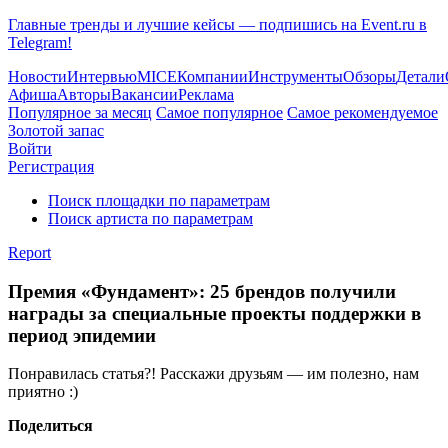
Главные тренды и лучшие кейсы — подпишись на Event.ru в
Telegram!
Новости
Интервью
MICE
Компании
Инструменты
Обзоры
Детали
Афиша
Авторы
Вакансии
Реклама
Популярное за месяц
Самое популярное
Самое рекомендуемое
Золотой запас
Войти
Регистрация
Поиск площадки по параметрам
Поиск артиста по параметрам
Report
Премия «Фундамент»: 25 брендов получили
награды за специальные проекты поддержки в
период эпидемии
Понравилась статья?! Расскажи друзьям — им полезно, нам
приятно :)
Поделиться