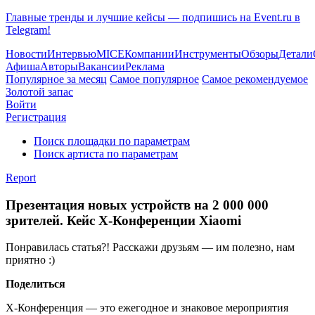
Главные тренды и лучшие кейсы — подпишись на Event.ru в
Telegram!
Новости
Интервью
MICE
Компании
Инструменты
Обзоры
Детали
Афиша
Авторы
Вакансии
Реклама
Популярное за месяц
Самое популярное
Самое рекомендуемое
Золотой запас
Войти
Регистрация
Поиск площадки по параметрам
Поиск артиста по параметрам
Report
Презентация новых устройств на 2 000 000
зрителей. Кейс X-Конференции Xiaomi
Понравилась статья?! Расскажи друзьям — им полезно, нам
приятно :)
Поделиться
X-Конференция — это ежегодное и знаковое мероприятия