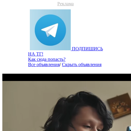
Реклама
ПОДПИШИСЬ
НА ТГ!
Как сюда попасть?
Все объявления
/
Скрыть объявления