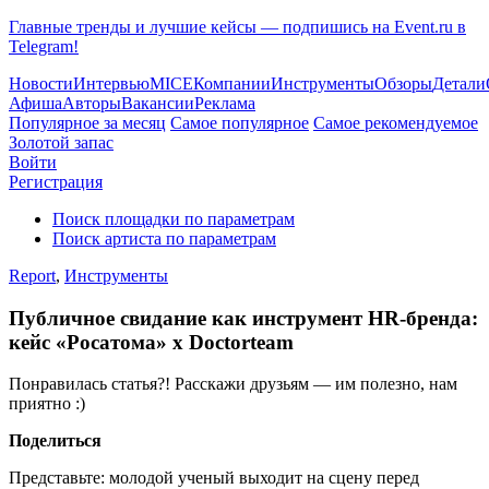
Главные тренды и лучшие кейсы — подпишись на Event.ru в
Telegram!
Новости
Интервью
MICE
Компании
Инструменты
Обзоры
Детали
Афиша
Авторы
Вакансии
Реклама
Популярное за месяц
Самое популярное
Самое рекомендуемое
Золотой запас
Войти
Регистрация
Поиск площадки по параметрам
Поиск артиста по параметрам
Report
,
Инструменты
Публичное свидание как инструмент HR-бренда:
кейс «Росатома» х Doctorteam
Понравилась статья?! Расскажи друзьям — им полезно, нам
приятно :)
Поделиться
Представьте: молодой ученый выходит на сцену перед