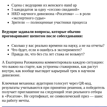
Сцена с ведущими из женского stand up
5 кандидатов за одну «сессию свиданий»
HRD научного дивизиона «Росатома» — в роли
«экспертного судьи»
Зрители — полноценные участники процесса
Ведущие задавали вопросы, которые обычно
проговаривают шепотом после собеседования:
Сколько у вас реально времени на науку, а не на отчеты?
Что будет, если я ошибусь в эксперименте?
Правда ли, что без ста лет стажа не возьмут?
А Екатерина Рахманкина комментировала каждую ситуацию:
что важно на старте, как устроены стажировки, как растут
внутри, как вообще выглядит карьерный трек в научном
дивизионе.
Ключевая механика: аудитория голосует через QR-код,
результаты учитываются при принятии решения, а победитель
получает приглашение на следующий этап реального отбора
в «Росатом». Не сертификат, не символический приз — шанс
на работу мечты.