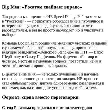
Big Idea: «Росатом свайпает вправо»
Так родилась концепция «HR Speed Dating. Работа мечты
в “Росатоме”» — превратить собеседование в публичное и
интересное шоу, где молодой ученый «знакомится» с
работодателем, а зал не просто наблюдает, но и участвует в
выборе.
Команда DoctorTeam соединила механику быстрых свиданий
с узнаваемой оболочкой популярного шоу, пригласив в
ведущие резиденток «Женского Stand-up» на ТНТ — Варю
Щербакову и Ольгу Парфенюк. Их фирменный юмор и
честные, местами неудобные вопросы превратили найм в
честный, местами ироничный диалог.
В центре внимания — не только публикации и научные
степени, а личность, ценности, мотивация. HR-процесс
стал edutainment-шоу: зритель одновременно развлекается и
понимает, как на самом деле устроен вход в «Росатом».
Формат: сцена вместо переговорки
Стенд Росатома превратился в мини-телестудию: