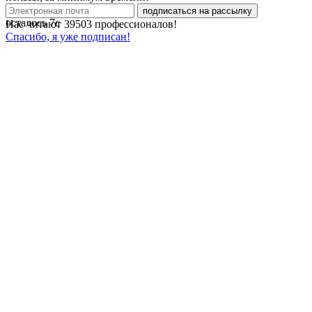
подписаться на рассылку
осталось
7
с
Нас читают
39503
профессионалов!
Спасибо, я уже подписан!