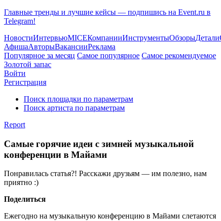
Главные тренды и лучшие кейсы — подпишись на Event.ru в
Telegram!
Новости
Интервью
MICE
Компании
Инструменты
Обзоры
Детали
Афиша
Авторы
Вакансии
Реклама
Популярное за месяц
Самое популярное
Самое рекомендуемое
Золотой запас
Войти
Регистрация
Поиск площадки по параметрам
Поиск артиста по параметрам
Report
Самые горячие идеи с зимней музыкальной
конференции в Майами
Понравилась статья?! Расскажи друзьям — им полезно, нам
приятно :)
Поделиться
Ежегодно на музыкальную конференцию в Майами слетаются