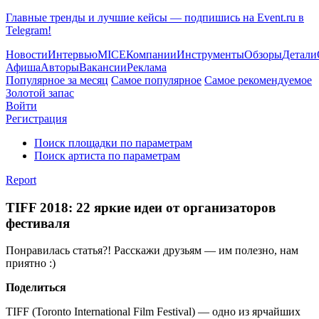
Главные тренды и лучшие кейсы — подпишись на Event.ru в
Telegram!
Новости
Интервью
MICE
Компании
Инструменты
Обзоры
Детали
Афиша
Авторы
Вакансии
Реклама
Популярное за месяц
Самое популярное
Самое рекомендуемое
Золотой запас
Войти
Регистрация
Поиск площадки по параметрам
Поиск артиста по параметрам
Report
TIFF 2018: 22 яркие идеи от организаторов
фестиваля
Понравилась статья?! Расскажи друзьям — им полезно, нам
приятно :)
Поделиться
TIFF (Toronto International Film Festival) — одно из ярчайших