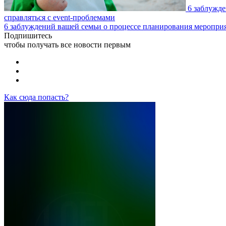
6 заблужд
справляться с event-проблемами
6 заблуждений вашей семьи о процессе планирования меропри
Подпишитесь
чтобы получать все новости первым
Как сюда попасть?