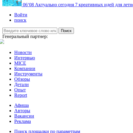
06
‘08
Актуально сегодня
7 креативных идей для летн
Войти
поиск
Поиск
Генеральный партнер:
Новости
Интервью
MICE
Компании
Инструменты
Обзоры
Детали
Опыт
Report
Афиша
Авторы
Вакансии
Реклама
Поиск площадки по параметрам