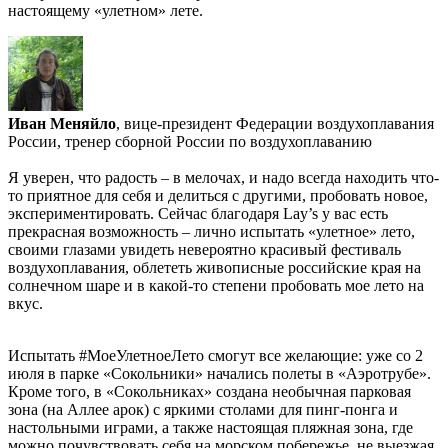
настоящему «улетном» лете.
Иван Меняйло
, вице-президент Федерации воздухоплавания
России, тренер сборной России по воздухоплаванию
Я уверен, что радость – в мелочах, и надо всегда находить что-
то приятное для себя и делиться с другими, пробовать новое,
экспериментировать. Сейчас благодаря Lay’s у вас есть
прекрасная возможность – лично испытать «улетное» лето,
своими глазами увидеть невероятно красивый фестиваль
воздухоплавания, облететь живописные российские края на
солнечном шаре и в какой-то степени пробовать мое лето на
вкус.
Испытать #МоеУлетноеЛето смогут все желающие: уже со 2
июля в парке «Сокольники» начались полеты в «Аэротрубе».
Кроме того, в «Сокольниках» создана необычная парковая
зона (на Аллее арок) с яркими столами для пинг-понга и
настольными играми, а также настоящая пляжная зона, где
можно почувствовать себя на морском побережье, не выезжая