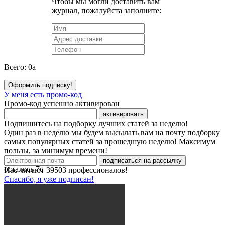
Чтобы мы могли доставить вам
журнал, пожалуйста заполните:
Всего:
0
a
Оформить подписку!
У меня есть промо-код
Промо-код успешно активирован
активировать
Подпишитесь на подборку лучших статей за неделю!
Один раз в неделю мы будем высылать вам на почту подборку
самых популярных статей за прошедшую неделю! Максимум
пользы, за минимум времени!
подписаться на рассылку
осталось
7
с
Нас читают
39503
профессионалов!
Спасибо, я уже подписан!