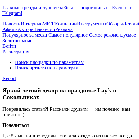
Главные тренды и лучшие кейсы — подпишись на Event.ru в
Telegram!
Новости
Интервью
MICE
Компании
Инструменты
Обзоры
Детали
Афиша
Авторы
Вакансии
Реклама
Популярное за месяц
Самое популярное
Самое рекомендуемое
Золотой запас
Войти
Регистрация
Поиск площадки по параметрам
Поиск артиста по параметрам
Report
Яркий летний декор на празднике Lay’s в
Сокольниках
Понравилась статья?! Расскажи друзьям — им полезно, нам
приятно :)
Поделиться
Где бы мы ни проводили лето, для каждого из нас это всегда