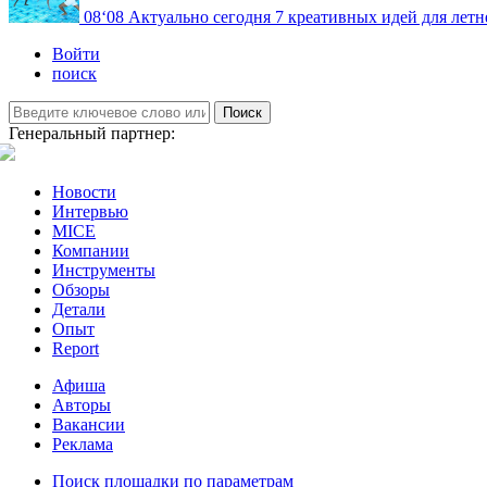
08
‘08
Актуально сегодня
7 креативных идей для летн
Войти
поиск
Поиск
Генеральный партнер:
Новости
Интервью
MICE
Компании
Инструменты
Обзоры
Детали
Опыт
Report
Афиша
Авторы
Вакансии
Реклама
Поиск площадки по параметрам