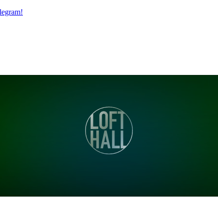
legram!