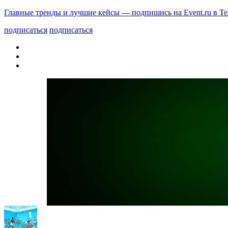
Главные тренды и лучшие кейсы — подпишись на Event.ru в Te
подписаться
подписаться