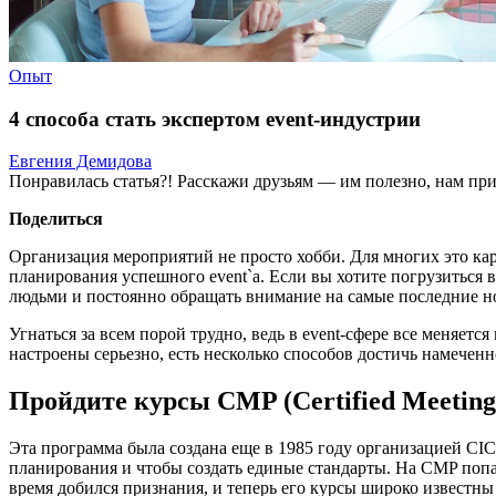
Опыт
4 способа стать экспертом event-индустрии
Евгения Демидова
Понравилась статья?! Расскажи друзьям — им полезно, нам при
Поделиться
Организация мероприятий не просто хобби. Для многих это ка
планирования успешного event`а. Если вы хотите погрузиться в
людьми и постоянно обращать внимание на самые последние н
Угнаться за всем порой трудно, ведь в event-сфере все меняет
настроены серьезно, есть несколько способов достичь намеченн
Пройдите курсы CMP (Certified Meeting 
Эта программа была создана еще в 1985 году организацией CIC 
планирования и чтобы создать единые стандарты. На CMP попа
время добился признания, и теперь его курсы широко известн