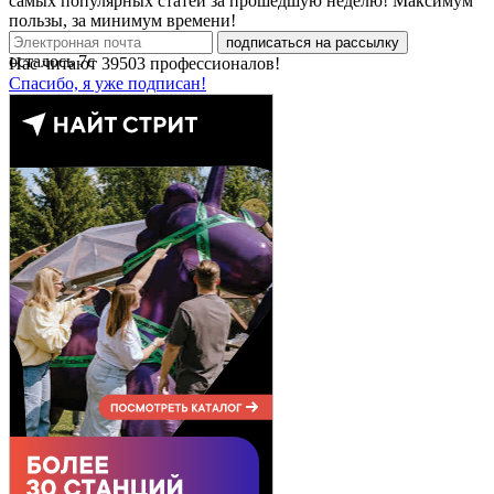
самых популярных статей за прошедшую неделю! Максимум
пользы, за минимум времени!
подписаться на рассылку
осталось
7
с
Нас читают
39503
профессионалов!
Спасибо, я уже подписан!