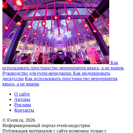
Как
использовать пространство мероприятия ввысь, а не вширь
Руководство для event-менеджера: Как модерировать
дискуссии
Как использовать пространство мероприятия
ввысь, а не вширь
О сайте
Авторы
Реклама
Контакты
© Event.ru, 2026
Информационный портал event-индустрии
Публикация материалов с сайта возможна только с