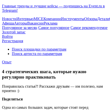
Главные тренды и лучшие кейсы — подпишись на Event.ru в
Telegram!
Новости
Интервью
MICE
Компании
Инструменты
Обзоры
Детали
Афиша
Авторы
Вакансии
Реклама
Популярное за месяц
Самое популярное
Самое рекомендуемое
Золотой запас
Войти
Регистрация
Поиск площадки по параметрам
Поиск артиста по параметрам
Опыт
4 стратегических шага, которые нужно
регулярно практиковать
Понравилась статья?! Расскажи друзьям — им полезно, нам
приятно :)
Поделиться
Одна из самых больших задач, которые стоят перед