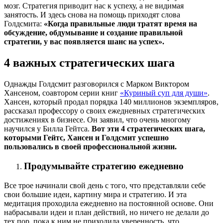
мозг. Стратегия приводит нас к успеху, а не видимая
занятость. И здесь снова на помощь приходят слова
Голдсмита:
«Когда правильные люди тратят время на
обсуждение, обдумывание и создание правильной
стратегии, у вас появляется шанс на успех».
4 важных стратегических шага
Однажды Голдсмит разговорился с Марком Виктором
Хансеном, соавтором серии книг
«Куриный суп для души»
.
Хансен, который продал порядка 140 миллионов экземпляров,
рассказал профессору о своих ежедневных стратегических
достижениях в бизнесе. Он заявил, что очень многому
научился у Билла Гейтса.
Вот эти 4 стратегических шага,
которыми Гейтс, Хансен и Голдсмит успешно
пользовались в своей профессиональной жизни.
Продумывайте стратегию ежедневно
Все трое начинали свой день с того, что представляли себе
свои большие идеи, картину мира и стратегию. И эта
медитация проходила ежедневно на постоянной основе. Они
набрасывали идеи и план действий, но ничего не делали до
тех пор, пока к ним не приходила уверенность, что