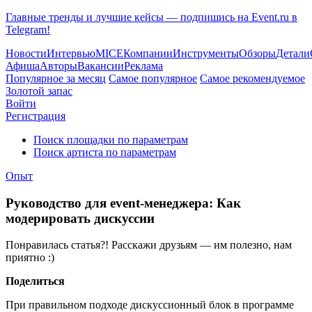
Главные тренды и лучшие кейсы — подпишись на Event.ru в
Telegram!
Новости
Интервью
MICE
Компании
Инструменты
Обзоры
Детали
Афиша
Авторы
Вакансии
Реклама
Популярное за месяц
Самое популярное
Самое рекомендуемое
Золотой запас
Войти
Регистрация
Поиск площадки по параметрам
Поиск артиста по параметрам
Опыт
Руководство для event-менеджера: Как
модерировать дискуссии
Понравилась статья?! Расскажи друзьям — им полезно, нам
приятно :)
Поделиться
При правильном подходе дискуссионный блок в программе