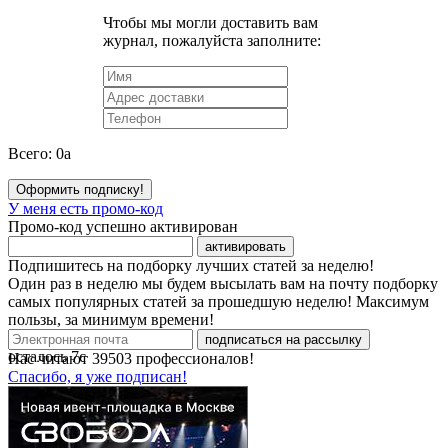
Чтобы мы могли доставить вам
журнал, пожалуйста заполните:
Всего:
0
a
Оформить подписку!
У меня есть промо-код
Промо-код успешно активирован
активировать
Подпишитесь на подборку лучших статей за неделю!
Один раз в неделю мы будем высылать вам на почту подборку
самых популярных статей за прошедшую неделю! Максимум
пользы, за минимум времени!
подписаться на рассылку
осталось
7
с
Нас читают
39503
профессионалов!
Спасибо, я уже подписан!