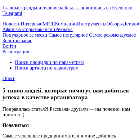
Главные тренды и лучшие кейсы — подпишись на Event.ru в
Telegram!
Новости
Интервью
MICE
Компании
Инструменты
Обзоры
Детали
Афиша
Авторы
Вакансии
Реклама
Популярное за месяц
Самое популярное
Самое рекомендуемое
Золотой запас
Войти
Регистрация
Поиск площадки по параметрам
Поиск артиста по параметрам
Опыт
5 типов людей, которые помогут вам добиться
успеха в качестве организатора
Понравилась статья?! Расскажи друзьям — им полезно, нам
приятно :)
Поделиться
Самые успешные предприниматели в мире добились