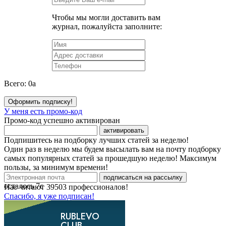
Чтобы мы могли доставить вам
журнал, пожалуйста заполните:
Всего:
0
a
Оформить подписку!
У меня есть промо-код
Промо-код успешно активирован
активировать
Подпишитесь на подборку лучших статей за неделю!
Один раз в неделю мы будем высылать вам на почту подборку
самых популярных статей за прошедшую неделю! Максимум
пользы, за минимум времени!
подписаться на рассылку
осталось
7
с
Нас читают
39503
профессионалов!
Спасибо, я уже подписан!