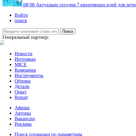
08
‘08
Актуально сегодня
7 креативных идей для летн
Войти
поиск
Поиск
Генеральный партнер:
Новости
Интервью
MICE
Компании
Инструменты
Обзоры
Детали
Опыт
Report
Афиша
Авторы
Вакансии
Реклама
Поиск площадки по параметрам