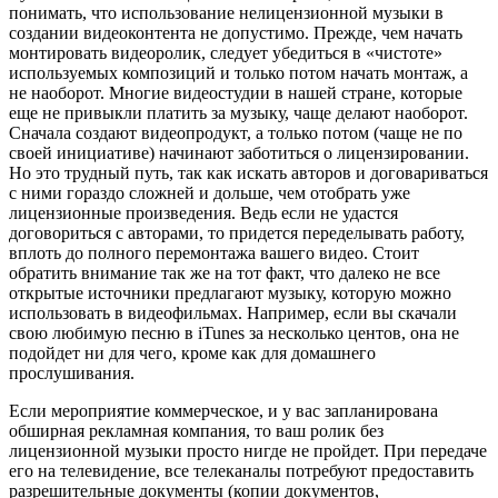
понимать, что использование нелицензионной музыки в
создании видеоконтента не допустимо. Прежде, чем начать
монтировать видеоролик, следует убедиться в «чистоте»
используемых композиций и только потом начать монтаж, а
не наоборот. Многие видеостудии в нашей стране, которые
еще не привыкли платить за музыку, чаще делают наоборот.
Сначала создают видеопродукт, а только потом (чаще не по
своей инициативе) начинают заботиться о лицензировании.
Но это трудный путь, так как искать авторов и договариваться
с ними гораздо сложней и дольше, чем отобрать уже
лицензионные произведения. Ведь если не удастся
договориться с авторами, то придется переделывать работу,
вплоть до полного перемонтажа вашего видео. Стоит
обратить внимание так же на тот факт, что далеко не все
открытые источники предлагают музыку, которую можно
использовать в видеофильмах. Например, если вы скачали
свою любимую песню в iTunes за несколько центов, она не
подойдет ни для чего, кроме как для домашнего
прослушивания.
Если мероприятие коммерческое, и у вас запланирована
обширная рекламная компания, то ваш ролик без
лицензионной музыки просто нигде не пройдет. При передаче
его на телевидение, все телеканалы потребуют предоставить
разрешительные документы (копии документов,