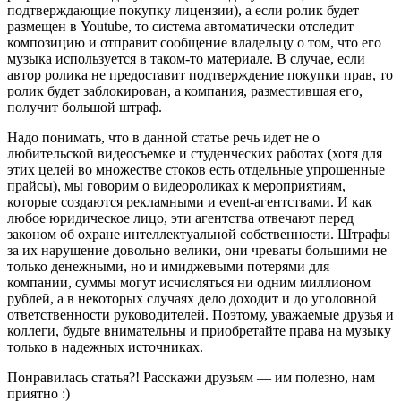
подтверждающие покупку лицензии), а если ролик будет
размещен в Youtube, то система автоматически отследит
композицию и отправит сообщение владельцу о том, что его
музыка используется в таком-то материале. В случае, если
автор ролика не предоставит подтверждение покупки прав, то
ролик будет заблокирован, а компания, разместившая его,
получит большой штраф.
Надо понимать, что в данной статье речь идет не о
любительской видеосъемке и студенческих работах (хотя для
этих целей во множестве стоков есть отдельные упрощенные
прайсы), мы говорим о видеороликах к мероприятиям,
которые создаются рекламными и event-агентствами. И как
любое юридическое лицо, эти агентства отвечают перед
законом об охране интеллектуальной собственности. Штрафы
за их нарушение довольно велики, они чреваты большими не
только денежными, но и имиджевыми потерями для
компании, суммы могут исчисляться ни одним миллионом
рублей, а в некоторых случаях дело доходит и до уголовной
ответственности руководителей. Поэтому, уважаемые друзья и
коллеги, будьте внимательны и приобретайте права на музыку
только в надежных источниках.
Понравилась статья?! Расскажи друзьям — им полезно, нам
приятно :)