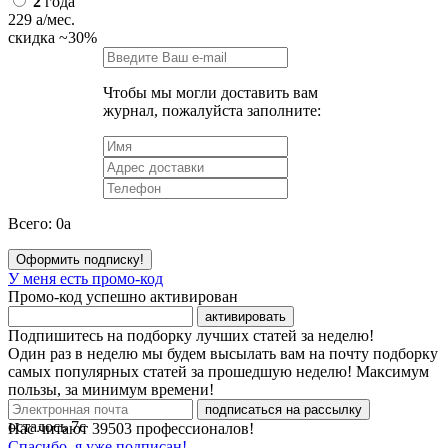
2
года
229
a
/мес.
скидка
~30%
Чтобы мы могли доставить вам
журнал, пожалуйста заполните:
Всего:
0
a
Оформить подписку!
У меня есть промо-код
Промо-код успешно активирован
активировать
Подпишитесь на подборку лучших статей за неделю!
Один раз в неделю мы будем высылать вам на почту подборку
самых популярных статей за прошедшую неделю! Максимум
пользы, за минимум времени!
подписаться на рассылку
осталось
7
с
Нас читают
39503
профессионалов!
Спасибо, я уже подписан!