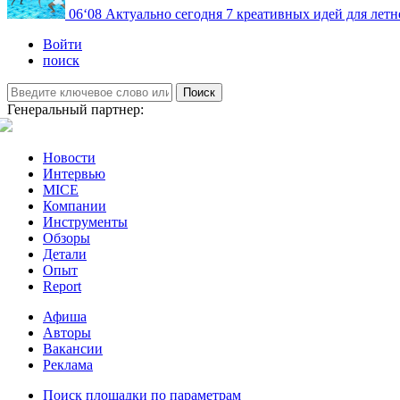
06
‘08
Актуально сегодня
7 креативных идей для летн
Войти
поиск
Поиск
Генеральный партнер:
Новости
Интервью
MICE
Компании
Инструменты
Обзоры
Детали
Опыт
Report
Афиша
Авторы
Вакансии
Реклама
Поиск площадки по параметрам