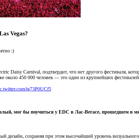
Las Vegas?
ятно :)
ctric Daisy Carnival, подтвердит, что нет другого фестиваля, ко
же около 450 000 человек — это один из крупнейших фестивалей
ic.twitter.com/ig73P0UCf5
алый, мог бы поучиться у EDC в Лас-Вегасе, прошедшем в 
й дизайн, сохраняя при этом высочайший уровень визуального п