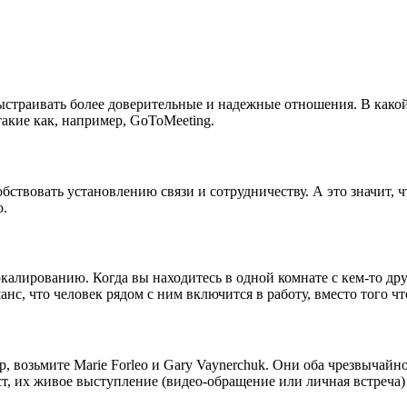
страивать более доверительные и надежные отношения. В какой
акие как, например, GoToMeeting.
ствовать установлению связи и сотрудничеству. А это значит, ч
ю.
калированию. Когда вы находитесь в одной комнате с кем-то дру
нс, что человек рядом с ним включится в работу, вместо того что
, возьмите Marie Forleo и Gary Vaynerchuk. Они оба чрезвычайн
, их живое выступление (видео-обращение или личная встреча) 