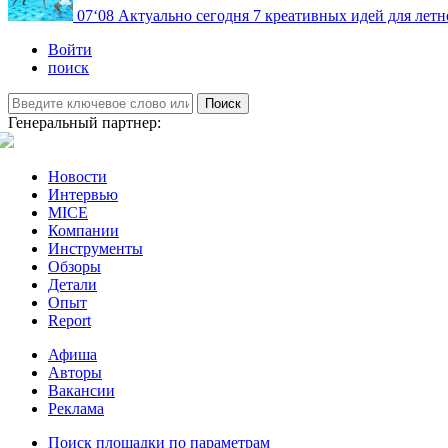
07
‘08
Актуально сегодня
7 креативных идей для летн
Войти
поиск
Поиск
Генеральный партнер:
Новости
Интервью
MICE
Компании
Инструменты
Обзоры
Детали
Опыт
Report
Афиша
Авторы
Вакансии
Реклама
Поиск площадки по параметрам